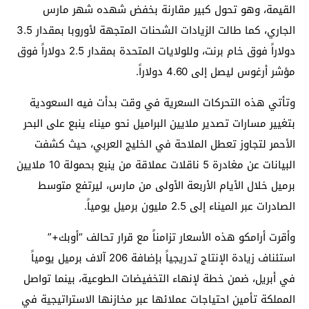
القيمة، وهو تحول كبير مقارنة بخفض شهده شهر مارس
الجاري، كما طالت الزيادات الشحنات المتجهة لأوروبا بمقدار 3.5
دولاراً فوق خام برنت، وللولايات المتحدة بمقدار 2.5 دولاراً فوق
مؤشر أرغوس ليصل إلى 4.60 دولاراً.
وتأتي هذه التحركات السعرية في وقت بدأت فيه السعودية
بتغيير مسارات تصدير ملايين البراميل نحو ميناء ينبع على البحر
الأحمر لتجاوز تعطل الملاحة في الخليج العربي، حيث كشفت
البيانات عن مغادرة 5 ناقلات عملاقة من ينبع بحمولة 10 ملايين
برميل خلال الأيام الأربعة الأولى من مارس، ليرتفع متوسط
الصادرات عبر الميناء إلى 2.5 مليون برميل يومياً.
وأقرت أرامكو هذه الأسعار تزامناً مع قرار تحالف “أوبك+”
استئناف زيادة الإنتاج تدريجياً بإضافة 206 آلاف برميل يومياً
في أبريل، ضمن خطة لإنهاء التخفيضات الطوعية، بينما تواصل
المملكة تأمين احتياجات عملائها عبر مخازنها الاستراتيجية في