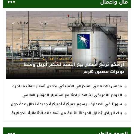
مال وأعمال
أرامكو ترفع أسعار بيع النفط لشهر أبريل وسط
توترات مضيق هرمز
مجلس الاحتياطي الفيدرالي الأمريكي يخفض أسعار الفائدة للمرة
الأولى في 2025 ويفتح باب التحولات الاقتصادية العالمية
الدولار الأمريكي يشهد تراجعًا مع استقرار المؤشر العالمي
سوريا في الصدارة.. رسوم جمركية أميركية جديدة تطال عدة دول
عربية
بنك الرياض يُطلق المرحلة الثانية من شهاداته الائتمانية الدولارية
الصحة والطب