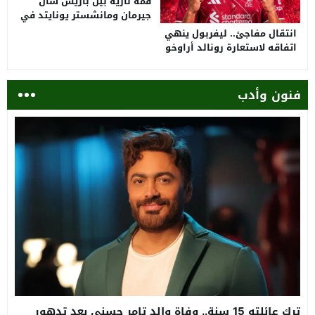
قمة نارية بين باريس سان
جيرمان ومانشستر يونايتد في
السويد.. الموعد والقنوات
انتقال مفاجئ.. ليفربول ينهي
الناقلة
اتفاقه لاستعارة رونالد أراوخو
من برشلونة
فنون وأدب
ترك عائلته 15 سنة.. وفاة والد تامر حسني بعد تدهور