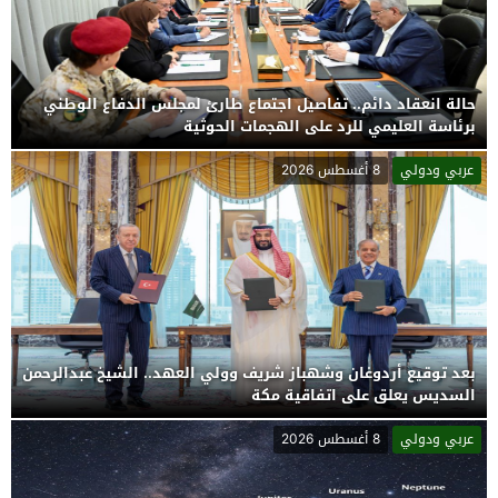
حالة انعقاد دائم.. تفاصيل اجتماع طارئ لمجلس الدفاع الوطني
برئاسة العليمي للرد على الهجمات الحوثية
عربي ودولي
8 أغسطس 2026
بعد توقيع أردوغان وشهباز شريف وولي العهد.. الشيخ عبدالرحمن
السديس يعلق على اتفاقية مكة
عربي ودولي
8 أغسطس 2026