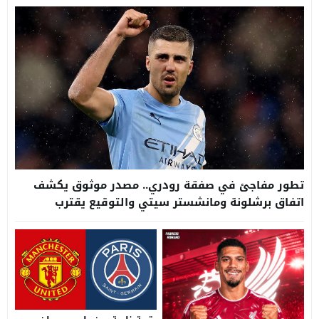
تطور مفاجئ في صفقة رودري.. مصدر موثوق يكشف
اتفاق برشلونة ومانشستر سيتي والتوقيع يقترب