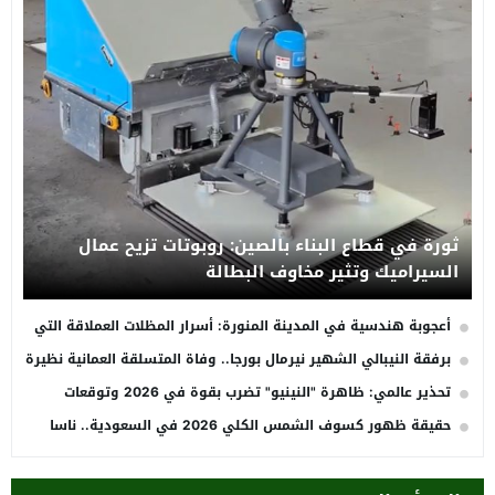
ثورة في قطاع البناء بالصين: روبوتات تزيح عمال
السيراميك وتثير مخاوف البطالة
أعجوبة هندسية في المدينة المنورة: أسرار المظلات العملاقة التي
تظلل 228 ألف مصلٍ
برفقة النيبالي الشهير نيرمال بورجا.. وفاة المتسلقة العمانية نظيرة
الحارثي بانهيار ثلجي في باكستان (فيديو)
تحذير عالمي: ظاهرة "النينيو" تضرب بقوة في 2026 وتوقعات
بارتفاع قياسي في درجات الحرارة
حقيقة ظهور كسوف الشمس الكلي 2026 في السعودية.. ناسا
توضح التفاصيل