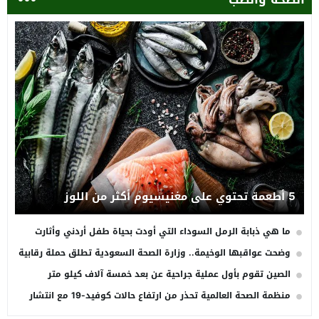
5 أطعمة تحتوي على مغنيسيوم أكثر من اللوز
ما هي ذبابة الرمل السوداء التي أودت بحياة طفل أردني وأثارت
القلق؟
وضحت عواقبها الوخيمة.. وزارة الصحة السعودية تطلق حملة رقابية
على صرف أدوية إنقاص الوزن
الصين تقوم بأول عملية جراحية عن بعد خمسة آلاف كيلو متر
بواسطة الاقمار الصناعية
منظمة الصحة العالمية تحذر من ارتفاع حالات كوفيد-19 مع انتشار
متحور NB.1.8.1 الجديد في مناطق متعددة حول العالم