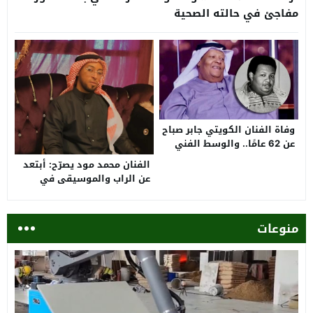
مفاجئ في حالته الصحية
وفاة الفنان الكويتي جابر صباح
عن 62 عامًا.. والوسط الفني
ينعيه
الفنان محمد مود يصرّح: أبتعد
عن الراب والموسيقى في
رمضان
منوعات