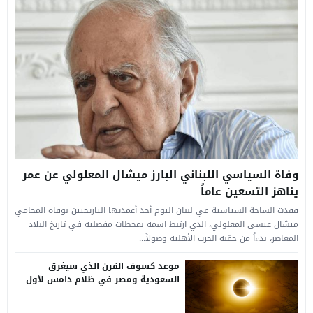
وفاة السياسي اللبناني البارز ميشال المعلولي عن عمر
يناهز التسعين عاماً
فقدت الساحة السياسية في لبنان اليوم أحد أعمدتها التاريخيين بوفاة المحامي
ميشال عيسى المعلولي، الذي ارتبط اسمه بمحطات مفصلية في تاريخ البلاد
المعاصر، بدءاً من حقبة الحرب الأهلية وصولاً...
موعد كسوف القرن الذي سيغرق
السعودية ومصر في ظلام دامس لأول
مرة منذ عقود