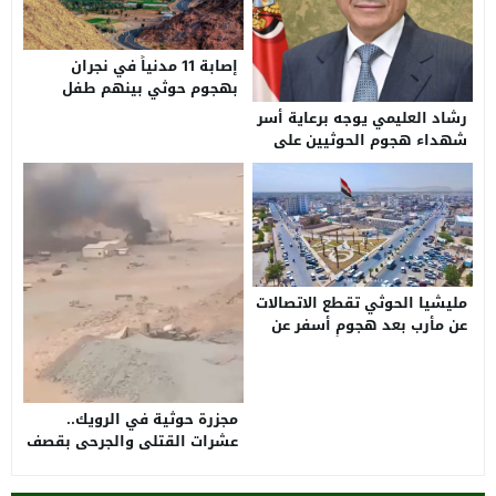
إصابة 11 مدنياً في نجران
بهجوم حوثي بينهم طفل
ونساء وجنسيات مختلفة
رشاد العليمي يوجه برعاية أسر
شهداء هجوم الحوثيين على
الجيش في حضرموت ومأرب
مليشيا الحوثي تقطع الاتصالات
عن مأرب بعد هجوم أسفر عن
استشهاد 45 جندياً
مجزرة حوثية في الرويك..
عشرات القتلى والجرحى بقصف
صاروخي استهدف قوات
الطوارئ