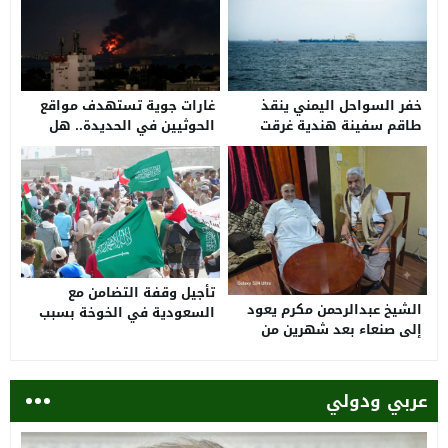
غارات جوية تستهدف مواقع
خفر السواحل اليمني ينقذ
الحوثيين في الحديدة.. هل
طاقم سفينة هندية غرقت
بدأت الردود على استهداف
قبالة الحديدة بعد هجوم
السفن السعودية؟
بزورق مفخخ
تأجيل وقفة التضامن مع
الشيخ عبدالرحمن مكرم يعود
السعودية في الخوخة بسبب
إلى صنعاء بعد شهرين من
مستجدات أمنية
لقائه طارق صالح
عربي ودولي