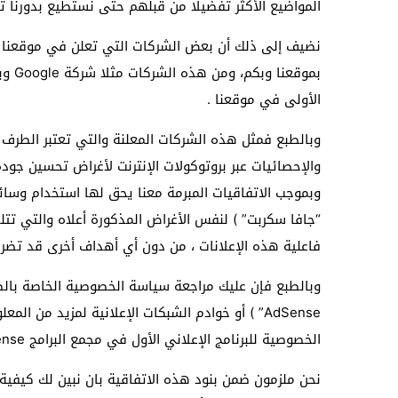
المواضيع الأكثر تفضيلا من قبلهم حتى نستطيع بدورنا ت
نضيف إلى ذلك أن بعض الشركات التي تعلن في موقعنا مج
الأولى في موقعنا .
وبالطبع فمثل هذه الشركات المعلنة والتي تعتبر الطرف
والإحصائيات عبر بروتوكولات الإنترنت لأغراض تحسين جو
وبموجب الاتفاقيات المبرمة معنا يحق لها استخدام وسائل
“جافا سكربت” ) لنفس الأغراض المذكورة أعلاه والتي 
فاعلية هذه الإعلانات ، من دون أي أهداف أخرى قد تضر ب
AdSense” ) أو خوادم الشبكات الإعلانية لمزيد من
الخصوصية للبرنامج الإعلاني الأول في مجمع البرامج Google AdSense والتابع لشركة Google يرجى النقر
نحن ملزمون ضمن بنود هذه الاتفاقية بان نبين لك كيفية