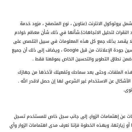
 بروتوكول الانترنت (عناوين ، نوع المتصفح ، مزود خدمة
عدد النقرات لتحليل الاتجاهات).شأنها في ذلك شأن معظم خوادم
ه لا يقصد بذلك جمع كل هذه المعلومات في سبيل التلصص على
أمور الزوار الشخصية ، وإنما هي أمور تحليلية لأغراض تحسين جودة الإعلانات من قبل Google ، ويضاف إلى ذلك أن جميع
ضمن نطاق التطوير والتحسين الخاص بموقعنا فقط .
ذه الملفات، وحتى بعد سماحك وتفعيلك لأخذها من جهازك
الأشكال عن الاستخدام غير الشرعي لها إن حصل لاقدر الله .
ين المعلومات عن إهتمامات الزوار، إلى جانب سجل خاص للمستخدم تسجل
و زيارتها، وبهذه الخطوة فإننا نعرف مدى اهتمامات الزوار وأي