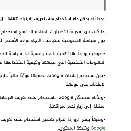
لاحظ أنه يمكن منع استخدام ملف تعريف الارتباط DART – إن أردت – بالضغط
إذا كنت تريد معرفة الاختيارات المتاحة لك لمنع استخدا
حول سياسة الخصوصية لمدونتنا ، الرجاء قراءة الأسطر التا
خصوصية زوارنا لها أهمية بالغة بالنسبة لنا, سياسة ال
المعلومات الشخصية التي نجمعها وكيفية استخدامها من ق
•نحن نستخدم إعلانات Google، بصفتها مورِّدًا مالياً خارجيًا، ولذلك تستخدم شركة جوجل
الإعلانات على موقعنا.
استنادًا إلى زياراتهم لمواقعنا.
•وطبعاً يمكن لزوارنا الكرام تعطيل استخدام ملف تعريف الارتباط RT
Google
وشبكة المحتوى.