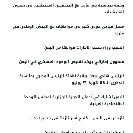
وقفة تضامنية في مأرب مع الصحفيين المختطفين في سجون
المليشيات
مقتل قيادي حوثي كبير في مواجهات مع الجيش الوطني في
مأرب
السبب وراء سحب الامارات قواتها من اليمن
مسؤول إماراتي يؤكد تقليص الوجود العسكري في اليمن
الرئيس هادي يبعث برقية تهنئة للرئيس المصري بمناسبة
الذكرى الـ 68 لثورة ٢٣ يوليو
اليمن تشارك في أعمال الدورة الوزارية لمجلس الوحدة
الاقتصادية العربية
نازحون في اليمن .. كفاح أسر نازحة في مخيم أجدب
استعدادات عسكرية لتحرير محافظة “صعدة”