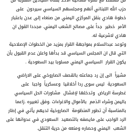
من مسقط مع نشرة مسائية الاحد بقناة الميادين المقربة من
حزب الله اللبناني أنهم ومجلسهم السياسي سيردون على
خطوة هادي بنقل المركزي اليمني من صنعاء إلى عدن باعتبار
الأمر خطير جداً على مصالح الشعب اليمني. مجددا القول ان
هادي لاشرعية له.
وتوعد عبدالسلام بمواجهة القرار بمزيد من الخطوات الإصلاحية
التي قال ان المجلس السياسي قد بدأها واعلن عدم القبول بأن
يكون القرار السياسي اليمني مسلوبا بيد السعودية .
مشيراً الى إن رد جماعته بالقصف الصاروخي على الاراضي
السعودية ليس سوى ردا أخلاقيا وعسكرياً واجبا على
غطرسة الرياض وتدخلها لإفشال مشاورات الحل السياسي
باليمن وشراء الذمم بالأموال والاغراءات .وفق تعبيره .زاعما
بالمناسبة أن تطور المنظومة الصاروخية لديهم يأتي في إطار
الرد الواجب على مايصفه بالتصعيد السعودي في عدوانها على
الشعب اليمني وحصاره ومنعه من حرية التنقل.