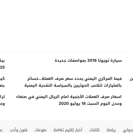
سيارة تويوتا 2016 بمواصفات جديدة
25
ن
فيما المركزي اليمني يحدد سعر صرف العملة…خسائر
كيف
بالمليارات لتلاعب الحوثيين بالسياسة النقدية اليمنية
بضغ
اسعار صرف العملات الأجنبية امام الريال اليمني في صنعاء
ترا
وعدن اليوم السبت 18 يوليو 2020
وع
دولي
رياضة
كتابات
أخبار إقليم تهامة
منوعات
فنون وأدب
عن