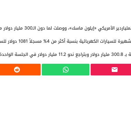
لأمريكي «إيلون ماسك»، ووصلت لما دون الـ300 مليار دولار مؤخرا.
ثر من 4% مسجلاً 1081 دولار للسهم الواحد في تعاملات اليوم الجمعة.