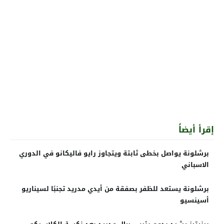
إقرأ أيضاً
برشلونة يواصل بخطى ثابتة ويتجاوز رايو فاليكانو في الدوري
الاسباني
برشلونة يستعد للظفر بصفقة من أيدي مدريد تجنبًا لسيناريو
أسينسيو