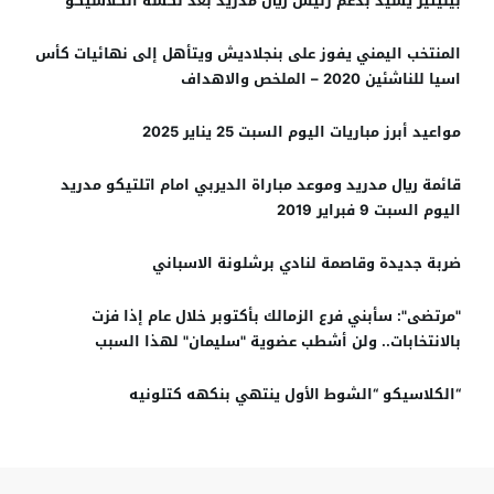
بينيتيز يشيد بدعم رئيس ريال مدريد بعد نكسة الكلاسيكو
المنتخب اليمني يفوز على بنجلاديش ويتأهل إلى نهائيات كأس
اسيا للناشئين 2020 – الملخص والاهداف
مواعيد أبرز مباريات اليوم السبت 25 يناير 2025
قائمة ريال مدريد وموعد مباراة الديربي امام اتلتيكو مدريد
اليوم السبت 9 فبراير 2019
ضربة جديدة وقاصمة لنادي برشلونة الاسباني
"مرتضى": سأبني فرع الزمالك بأكتوبر خلال عام إذا فزت
بالانتخابات.. ولن أشطب عضوية "سليمان" لهذا السبب
“الكلاسيكو “الشوط الأول ينتهي بنكهه كتلونيه