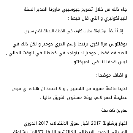
جاء ذلك من خلال تصريح جيوسيبي ماروتا المدير السنة
للبيانكونيري و التي قال فيها :
إقرأ أيضاً
برشلونة يحارب كلوب في الخطة البديلة لضم سيري
يوفنتوس مرة اخرى يرتبط بإسم اندري جوميز و لكن ذلك في
الصحافة فقط , جوميز لا يتواجد في خططنا في الوقت الحالي ,
ليس هدفا لنا في الميركاتو .
و اضاف موضحا :
لدينا قائمة مميزة من اللاعبين , و لا اعتقد ان هناك اي فرص
عظيمة لضم لاعب يرفع مستوى الفريق حاليا .
عناوين ذات صلة
اخبار برشلونة 2017 اخبار سوق الانتقالات 2017 الدوري
الاسباني الدوري الايطالي الكالتشيو الليغا انتقالات برشلونة