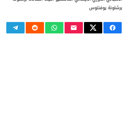
برشلونة يوفنتوس