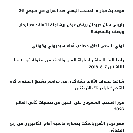
موعد بث مباراة المنتخب اليمني ضد العراق في خليجي 26
باريس سان جيرمان يرفض عرض برشلونة للتعاقد مع نيمار..
ويصفه بالسخيف!!
توتي: نسعى لخلق مصاعب أمام سيميوني وكونتي
رابط البث المباشر لمباراة اليمن والهند في بطولة غرب آسيا
للناشئين 7-8-2018
شاهد عشرات الآلاف يشاركون في مراسم تشييع اسطورة كرة
القدم “مارادونا” بالأرجنتين
فوز المنتخب السعودي على الصين في تصفيات كأس العالم
2026
مصر تودع الأفروباسكت بخسارة قاسية أمام الكاميرون في ربع
النهائي