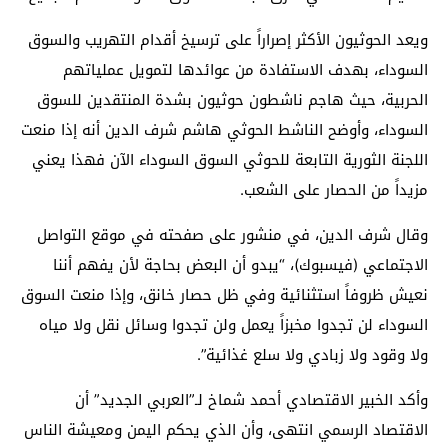
ويعد الحوثيون الأكثر إصراراً على ترسيخ أقدام التهريب والسوق
السوداء، بهدف الاستفادة من عوائدها لتمويل عملياتهم
الحربية، حيث هاجم ناشطون حوثيون بشدة المنتقدين للسوق
السوداء، وأوضح الناشط الحوثي هاشم شرف الدين أنه إذا منعت
اللجنة الثورية التابعة للحوثي السوق السوداء الآن فهذا يعني
مزيداً من الحصار على الشعب.
وقال شرف الدين، في منشور على صفحته في موقع التواصل
الاجتماعي (فيسبوك)، “يبدو أن البعض بحاجة لأن يفهم أننا
نعيش ظروفاً استثنائية وفي ظل حصار خانق، وإذا منعت السوق
السوداء لن تجدوا مخبزاً يعمل ولن تجدوا وسائل نقل ولا مياه
ولا وقود ولا زبادي ولا سلع غذائية”.
وأكد الخبير الاقتصادي أحمد شماخ لـ”العربي الجديد” أن
الاقتصاد الرسمي انتهى، وأن الذي يحكم اليمن ومعيشة الناس