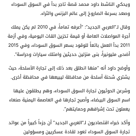
ويحكي الناشط داود محمد قصة تاجر بدأ في السوق السوداء
وصعد بسرعة الصاروخ إلى عالم البزنس والثراء.
وقال لـ”العربي الجديد”: “أعرفه تماماً، في 2010 لم يكن يملك
أجرة المواصلات العامة أو قيمة تخزين القات اليومية، وفي أزمة
2011 بدأ العمل بائعاً للوقود بسعر السوق السوداء، وفي 2015
أضحى مليونيراً، بنى منزلين حديثين وامتلك سيارات وحراسة”.
وأوضح داود أنه “منها انطلق بعد ذلك إلى تجارة الأسلحة، حيث
يشتري شحنة أسلحة من محافظة ليبيعها في محافظة أخرى.
وشرعن الحوثيون تجارة السوق السوداء، وهم يطلقون عليها
اسم السوق البيضاء، وأصبح تجارها في العاصمة اليمنية صنعاء
يعملون تحت إشرافهم وحمايتهم”.
وأكد خبراء اقتصاديون لـ”العربي الجديد” أن جزءاً كبيراً من عوائد
تجارة السوق السوداء تعود لقادة عسكريين ومسؤولين