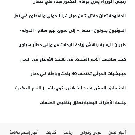
رئيس الوزراء يعزي بوفاة الدكتور عبده علي عثمان
المقاومة تعلن مقتل 7 من ميليشيا الحوثي والمخلوع في تعز
الحوثيون يحولون «صنعاء» إلى سوق لبيع سلاح «الدولة»
طيران اليمنية يناقش زيادة الرحلات من وإلى مطار سيئون
كيف ساهمت الأمم المتحدة في تعقيد الأوضاع في اليمن
ميليشيات الحوثي تختطف 40 باحث وباحثة في ذمار
المتسابق اليمني أمجد الخولاني يتوج بلقب ( النجم الصغير )
جلسة الأطراف اليمنية تخفق بتقليص الخلافات
أخبار اليمن
عربي ودولي
رياضة
كتابات
أخبار إقليم تهامة