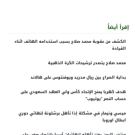
إقرأ أيضاً
الكشف عن عقوبة محمد صلاح بسبب استخدامه الهاتف اثناء
القيادة
محمد صلاح يتصدر ترشيحات الكرة الذهبية
بداية الصراع بين ريال مدريد ويوفنتوس على هالاند
هدف كهربا يمنح الإتحاد كأس ولي العهد السعودي على
حساب النصر “يوتيوب”
ميسي ونيمار في مشكلة إذا تأهل برشلونة لنهائي دوري
ابطال اوروبا
منتخب اليمن يعزز تأهله لنهائيات آسيا بانتصار صعب على