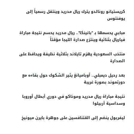
كريستيانو رونالدو يترك ريال مدريد وينتقل رسمياً إلى
يوفنتوس
مبابي يحسمها بـ "بانينكا".. ريال مدريد يحسم نتيجة مباراة
فياريال بثنائية وينتزع صدارة الليجا مؤقتاً
منتخب السعودية يهزم تايلاند بثلاثية نظيفة ويحافظ على
الصدارة
بعد رحيل ديمبلي.. أوباميانغ يثير الشكوك حول بقاءه مع
دورتموند بصورة غريبة
نتيجة مباراة ريال مدريد وموناكو في دوري أبطال أوروبا
وسداسية أربيلوا
ليفربول ينضم إلى المُتنافسين على جوهرة بايرن ميونيخ