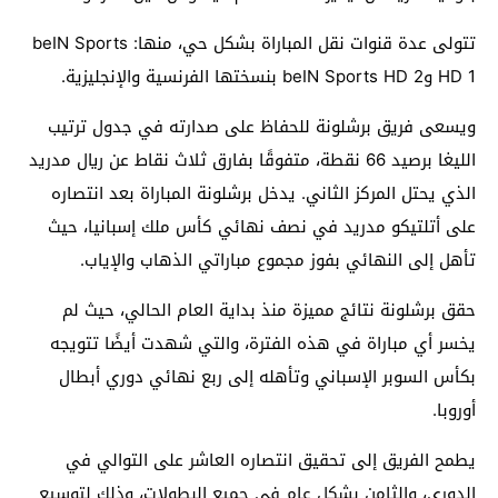
تتولى عدة قنوات نقل المباراة بشكل حي، منها: beIN Sports
HD 1 وbeIN Sports HD 2 بنسختها الفرنسية والإنجليزية.
ويسعى فريق برشلونة للحفاظ على صدارته في جدول ترتيب
الليغا برصيد 66 نقطة، متفوقًا بفارق ثلاث نقاط عن ريال مدريد
الذي يحتل المركز الثاني. يدخل برشلونة المباراة بعد انتصاره
على أتلتيكو مدريد في نصف نهائي كأس ملك إسبانيا، حيث
تأهل إلى النهائي بفوز مجموع مباراتي الذهاب والإياب.
حقق برشلونة نتائج مميزة منذ بداية العام الحالي، حيث لم
يخسر أي مباراة في هذه الفترة، والتي شهدت أيضًا تتويجه
بكأس السوبر الإسباني وتأهله إلى ربع نهائي دوري أبطال
أوروبا.
يطمح الفريق إلى تحقيق انتصاره العاشر على التوالي في
الدوري، والثامن بشكل عام في جميع البطولات، وذلك لتوسيع