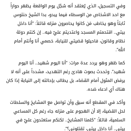
وفي التسجيل، الذي يُعتقد أنه سُجّل يوم الواقعة يظهر حواراً
مع احد الاشخاص من الوسطاء فيما يبدو، بدا الشيخ حنتوس
ثابتاً وهو يخاطب مَن كانوا يحاصرون منزله قائلاً: “أنا داخل
بيتي.. اقتحمتم المسجد واعتديتم عليّ فيه.. إن كنتم دولة
نظام وقانون، فاحيلوا قضيتي للنيابة، خصمي أنا وأنتم أمام
الله”.
كما ظهر وهو يردد عدة مرات: “أنا اليوم شهيد.. أنا اليوم
شهيد”. وتحدث بصوت هادئ رغم التهديد، مشدداً على أنه لا
يرفض المثول أمام القضاء، بل يطالب بإحالته إلى النيابة إذا كان
هناك أي ادعاء ضده.
وأكد في المقطع أنه سبق وأن تواصل مع المشايخ والسلطات
لحل القضية، إلا أن الهجوم على منزله جاء رغم كل المساعي
السلمية، قائلاً: “كلمنا المشايخ.. لكنكم ستعتدون عليّ في
بيتي.. أنا داخل بيتي، تقتلوني؟”.