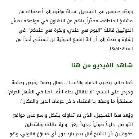
ووجّه حنتوس في التسجيل رسالة مؤثرة إلى أصدقائه من
مشايخ المنطقة، محذّراً إياهم من التهاون في مواجهة بطش
الحوثيين قائلاً: “اليوم هي عندي، وبكرة هي عندكم”. في
إشارة واضحة إلى أن آلة القمع الحوثية لن تستثني أحداً من
استهدافها.
شاهد الفيديو من هنا
كما طالب بتجنيب الدماء والاقتتال، وقال بصوت يفيض بحكمة
وحرص على السلم: “لا نتقاتل بجاه الله.. احنا في الشهر الحرام”.
مستنكراً ما وصفه بـ”الاعتداء داخل حرمات الدين والمكان”.
ويُعد هذا التسجيل، الذي تم تداوله بشكل واسع على مواقع
التواصل، دليلاً صوتياً جديداً يعزز رواية عائلته وناشطين
حقوقيين بأن الشيخ قُتل بدم بارد دون أي مسوّغ قانوني، وهو