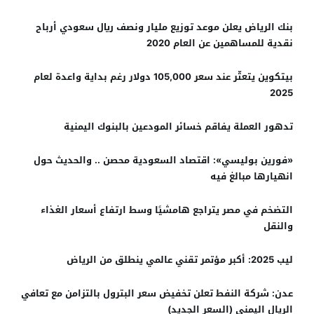
بنك الرياض يعلن موعد توزيع مليار ونصف ريال سعودي أرباح
نقدية للمساهمين عن العام 2020
بيتكوين يتعثّر عند سعر 105,000 دولار رغم بداية واعدة لعام
2025
تدهور العملة يفاقم خسائر المودعين بالبنوك اليمنية
«فورين بوليسي»: اقتصاد السعودية محصن .. والحديث حول
انهيارها مبالغ فيه
التضخم في مصر يتراجع هامشيًا وسط ارتفاع أسعار الغذاء
والنقل
ليب 2025: أكبر مؤتمر تقني عالمي ينطلق من الرياض
عدن: شركة النفط تعلن تخفيض سعر البترول بالتزامن مع تعافي
الريال اليمني (السعر الجديد)