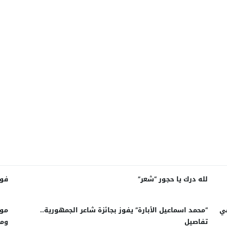
لله درك يا حجور “شعر”
فوز ل
مي
“محمد اسماعيل الأبارة” يفوز بجائزة شاعر الجمهورية..
تفاصيل
ومو