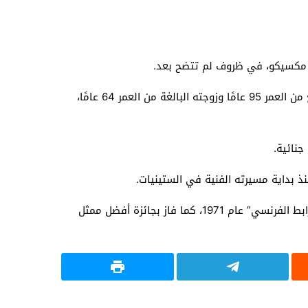
يو مكسيكو، في ظروف لم تتضح بعد.
وأكد المتحدث باسم مكتب رئيس شرطة سانتا في، دينيس أفيلا، أن الشرطة تلقت بلاغًا لتفقد المنزل وعثرت على هاكمان البالغ من العمر 95 عامًا وزوجته البالغة من العمر 64 عامًا،
جنائية.
وترشح هاكمان للأوسكار لأول مرة عن دوره في فيلم “بوني وكلايد” عام 1967، وفاز بجائزة أفضل ممثل عن دوره في فيلم “الرابط الفرنسي” عام 1971، كما فاز بجائزة أفضل ممثل