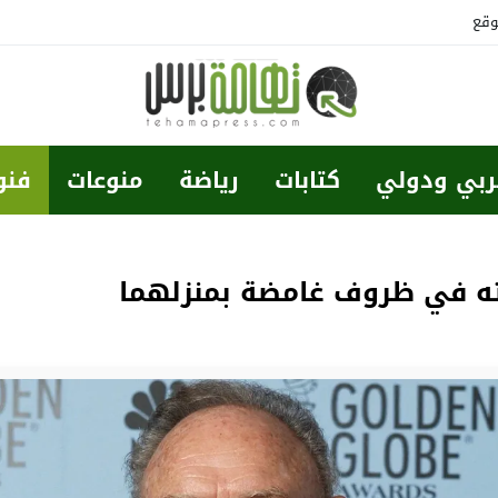
وقع
ربي ودولي
كتابات
رياضة
منوعات
فنو
ته في ظروف غامضة بمنزلهما