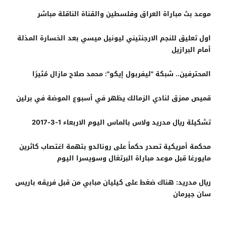
موعد بث مباراة العراق وفلسطين والقناة الناقلة مباشر
اول تعليق للنجم الارجنتيني ليونيل ميسي بعد الخسارة المذلة
أمام البرازيل
المحترفين.. شبكة "ليفربول إيكو": محمد صلاح مازال مُثيرًا
قميص ممزق لنادي الزمالك يظهر في أسبوع الموضة في برلين
تشكيلة ريال مدريد ولاس بالماس اليوم الاربعاء 1-3-2017
محكمة أمريكية تصدر حكماً على رونالدو بتهمة اغتصاب كاثرين
مايورغا قبل موعد مباراة البرتغال وسويسرا اليوم
ريال مدريد: هناك ضغط على كيليان مبابي من قبل فريقه باريس
سان جيرمان