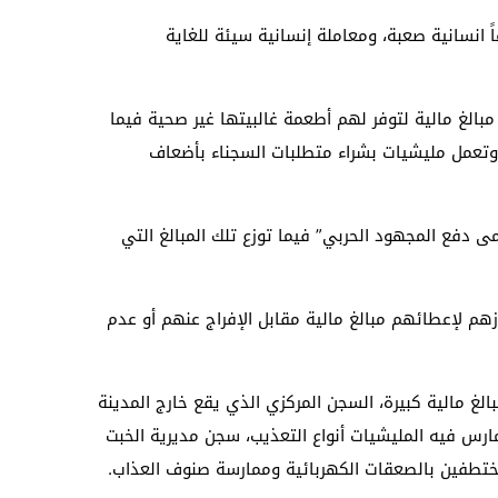
نسانية صعبة، ومعاملة إنسانية سيئة للغاية
الغ مالية لتوفر لهم أطعمة غالبيتها غير صحية فيما
تعمل مليشيات بشراء متطلبات السجناء بأضعاف
دفع المجهود الحربي” فيما توزع تلك المبالغ التي
هم لإعطائهم مبالغ مالية مقابل الإفراج عنهم أو عدم
مالية كبيرة، السجن المركزي الذي يقع خارج المدينة
رس فيه المليشيات أنواع التعذيب، سجن مديرية الخبت
ختطفين بالصعقات الكهربائية وممارسة صنوف العذاب.