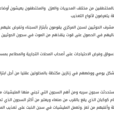
مختطفين من مختلف المديريات والعزل والمختطفون يعيشون أوضاعاً ا
ة يتعرضون لأنواع التعذيب
شرف الحوثيين لسجن المركزي يقومون بأبتزاز السجناء وتفرض عليهم مب
هاليهم في الحصول على قوت ينقذهم من الموت في سجون الحوثيين و
واق وفرض الاحتياجات على أصحاب المحلات التجارية والمطاعم بمسمى 
شكل يومي ووضعهم في زنازين مكتظة بالمخلولين عقليا من أجل ابتزاز
حدثت سجون سريه ومن أهم السجون التي تجني منها المليشيات مبالغ 
كوكبان الذي يقع بالقرب من صنعاء ويعتبر من أكثر السجون الذي تما
ظة وأغلبهم من تعز .وتعمل المليشيات في سجن الخبت على تعذيب الم