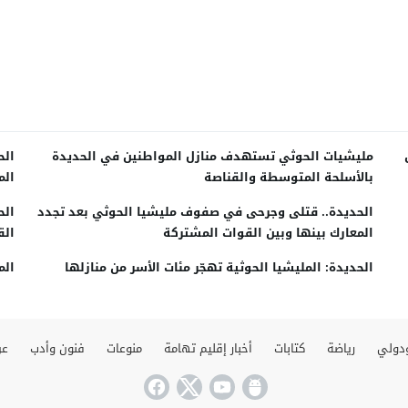
مليشيات الحوثي تستهدف منازل المواطنين في الحديدة
الح
بالأسلحة المتوسطة والقناصة
الم
الحديدة.. قتلى وجرحى في صفوف مليشيا الحوثي بعد تجدد
الح
المعارك بينها وبين القوات المشتركة
الق
الحديدة: المليشيا الحوثية تهجّر مئات الأسر من منازلها
الم
دولي
رياضة
كتابات
أخبار إقليم تهامة
منوعات
فنون وأدب
عن