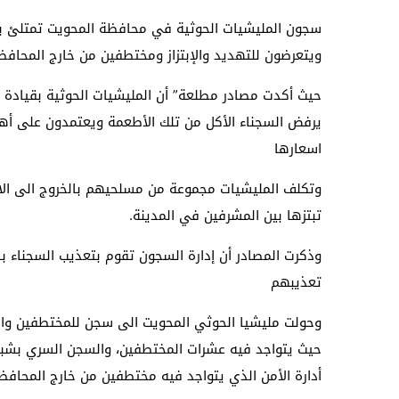
سجون المليشيات الحوثية في محافظة المحويت تمتلئ بال
ويتعرضون للتهديد والإبتزاز ومختطفين من خارج المحافظ
حيث أكدت مصادر مطلعة” أن المليشيات الحوثية بقيادة م
يرفض السجناء الأكل من تلك الأطعمة ويعتمدون على أ
اسعارها
وتكلف المليشيات مجموعة من مسلحيهم بالخروج الى الاس
تبتزها بين المشرفين في المدينة.
وذكرت المصادر أن إدارة السجون تقوم بتعذيب السجناء ب
تعذيبهم
وحولت مليشيا الحوثي المحويت الى سجن للمختطفين واست
حيث يتواجد فيه عشرات المختطفين، والسجن السري بشبام 
أدارة الأمن الذي يتواجد فيه مختطفين من خارج المحاف