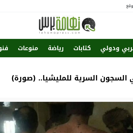
وقع
ربي ودولي
كتابات
رياضة
منوعات
فنو
السجون السرية للمليشيا.. (صورة)