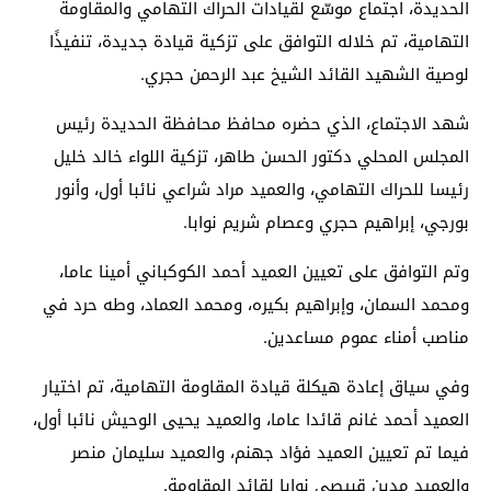
الحديدة، اجتماع موسّع لقيادات الحراك التهامي والمقاومة
التهامية، تم خلاله التوافق على تزكية قيادة جديدة، تنفيذًا
لوصية الشهيد القائد الشيخ عبد الرحمن حجري.
شهد الاجتماع، الذي حضره محافظ محافظة الحديدة رئيس
المجلس المحلي دكتور الحسن طاهر، تزكية اللواء خالد خليل
رئيسا للحراك التهامي، والعميد مراد شراعي نائبا أول، وأنور
بورجي، إبراهيم حجري وعصام شريم نوابا.
وتم التوافق على تعيين العميد أحمد الكوكباني أمينا عاما،
ومحمد السمان، وإبراهيم بكيره، ومحمد العماد، وطه حرد في
مناصب أمناء عموم مساعدين.
وفي سياق إعادة هيكلة قيادة المقاومة التهامية، تم اختيار
العميد أحمد غانم قائدا عاما، والعميد يحيى الوحيش نائبا أول،
فيما تم تعيين العميد فؤاد جهنم، والعميد سليمان منصر
والعميد مدين قبيصي نوابا لقائد المقاومة.