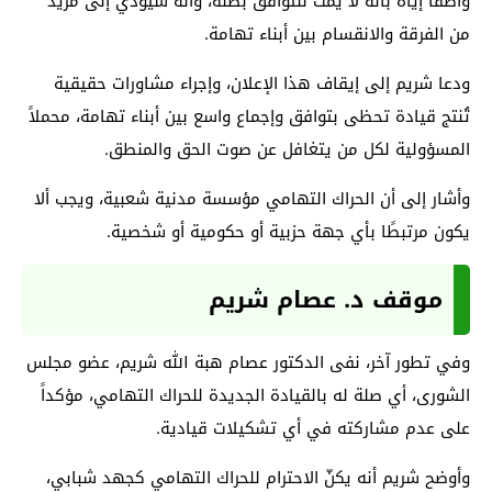
واصفًا إياه بأنه لا يمت للتوافق بصلة، وأنه سيؤدي إلى مزيد
من الفرقة والانقسام بين أبناء تهامة.
ودعا شريم إلى إيقاف هذا الإعلان، وإجراء مشاورات حقيقية
تُنتج قيادة تحظى بتوافق وإجماع واسع بين أبناء تهامة، محملاً
المسؤولية لكل من يتغافل عن صوت الحق والمنطق.
وأشار إلى أن الحراك التهامي مؤسسة مدنية شعبية، ويجب ألا
يكون مرتبطًا بأي جهة حزبية أو حكومية أو شخصية.
موقف د. عصام شريم
وفي تطور آخر، نفى الدكتور عصام هبة الله شريم، عضو مجلس
الشورى، أي صلة له بالقيادة الجديدة للحراك التهامي، مؤكداً
على عدم مشاركته في أي تشكيلات قيادية.
وأوضح شريم أنه يكنّ الاحترام للحراك التهامي كجهد شبابي،