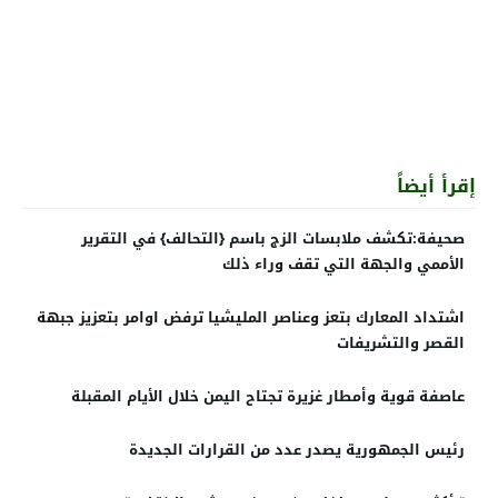
إقرأ أيضاً
صحيفة:تكشف ملابسات الزج باسم {التحالف} في التقرير
الأممي والجهة التي تقف وراء ذلك
اشتداد المعارك بتعز وعناصر المليشيا ترفض اوامر بتعزيز جبهة
القصر والتشريفات
عاصفة قوية وأمطار غزيرة تجتاح اليمن خلال الأيام المقبلة
رئيس الجمهورية يصدر عدد من القرارات الجديدة