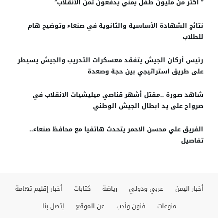
” أكثر من مليون طفل يمني يدفعون ثمن الانقلاب”
نتائج الشهادة الأساسية والثانوية في صنعاء وتوضيح هام
للطلاب
رئيس أركان الجيش يتفقد معسكرات التدريب والجيش يسيطر
على طريق استراتيجي بين حجة وصعدة
شاهد صورة ..مقتل أشهر قناصي ميليشيات الانقلاب في
صرواح على يد ابطال الجيش الوطني
الفريق علي محسن الاحمر يتحدث هاتفيا مع محافظ صنعاء..
تفاصيل
أخبار اليمن
عربي ودولي
رياضة
كتابات
أخبار إقليم تهامة
منوعات
فنون وأدب
عن الموقع
إتصل بنا