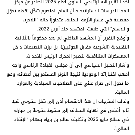
أكد التقرير الاستراتيجي السنوي لعام 2025 الصادر عن مركز
المخا للدراسات الاستراتيجية أن العام المنصرم شكّل نقطة تحوّل
مفصلية في مسار الأزمة اليمنية، متجاوزاً حالة “اللاحرب
واللاسلم” التي طبعت المشهد منذ أبريل 2022.
وأوضح التقرير أن المشهد الداخلي لم يعد محكوماً بالثنائية
التقليدية (الشرعية مقابل الحوثيين)، بل برزت التصدعات داخل
المعسكرات المتنافسة لتصبح المحرك الرئيس للأحداث.
وأشار التحليل السياسي إلى أن مجلس القيادة الرئاسي واجه
أصعب اختباراته الوجودية نتيجة التوتر المستمر بين أعضائه، وهو
ما تحول إلى صراع علني على الصلاحيات السيادية والموارد
المالية.
وقالت المخرجات إن هذا الانقسام أدى إلى شلل حكومي شبه
تام، أفضى في نهاية المطاف إلى سقوط حكومة بن مبارك
في مطلع مايو 2025 وتكليف سالم بن بريك بمهام “الإنقاذ
المالي”.