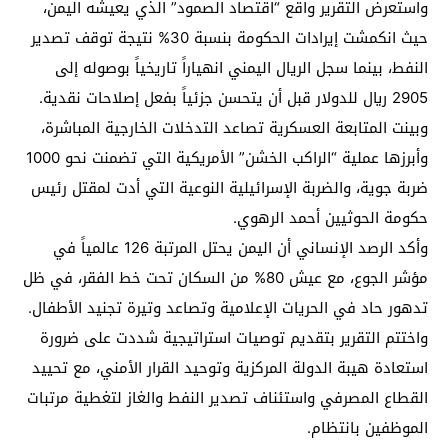
واستعرض التقرير واقع “اقتصاد الصمود” الذي يعيشه اليمن،
حيث انكمشت إيرادات الحكومة بنسبة 30% نتيجة توقف تصدير
النفط، بينما سجل الريال اليمني انهياراً تاريخياً بوصوله إلى
2905 ريال للدولار قبل أن يتحسن جزئياً بفعل إصلاحات نقدية.
وبينت المتابعة العسكرية تصاعد التدخلات الخارجية المباشرة،
وأبرزها عملية “الراكب الخشن” الأمريكية التي تضمنت نحو 1000
ضربة جوية، والضربة الإسرائيلية النوعية التي أدت لمقتل رئيس
حكومة الحوثيين أحمد الرهوي.
وأكد الرصد الإنساني أن اليمن يحتل المرتبة 126 عالمياً في
مؤشر الجوع، مع عيش 80% من السكان تحت خط الفقر، في ظل
تدهور حاد في الحريات الإعلامية وتصاعد وتيرة تجنيد الأطفال.
واختتم التقرير بتقديم توصيات استراتيجية شددت على ضرورة
استعادة هيبة الدولة المركزية وتوحيد القرار الأمني، مع تحييد
القطاع المصرفي واستئناف تصدير النفط والغاز لتغطية مرتبات
الموظفين بانتظام.