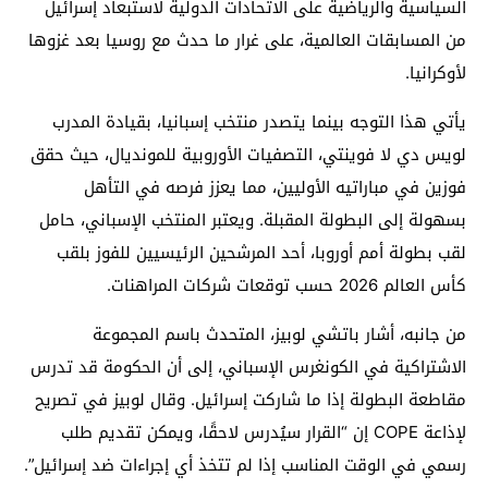
السياسية والرياضية على الاتحادات الدولية لاستبعاد إسرائيل
من المسابقات العالمية، على غرار ما حدث مع روسيا بعد غزوها
لأوكرانيا.
يأتي هذا التوجه بينما يتصدر منتخب إسبانيا، بقيادة المدرب
لويس دي لا فوينتي، التصفيات الأوروبية للمونديال، حيث حقق
فوزين في مباراتيه الأوليين، مما يعزز فرصه في التأهل
بسهولة إلى البطولة المقبلة. ويعتبر المنتخب الإسباني، حامل
لقب بطولة أمم أوروبا، أحد المرشحين الرئيسيين للفوز بلقب
كأس العالم 2026 حسب توقعات شركات المراهنات.
من جانبه، أشار باتشي لوبيز، المتحدث باسم المجموعة
الاشتراكية في الكونغرس الإسباني، إلى أن الحكومة قد تدرس
مقاطعة البطولة إذا ما شاركت إسرائيل. وقال لوبيز في تصريح
لإذاعة COPE إن “القرار سيُدرس لاحقًا، ويمكن تقديم طلب
رسمي في الوقت المناسب إذا لم تتخذ أي إجراءات ضد إسرائيل”.