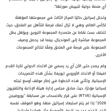
أي منصة دولية لتبييض صورتها”.
وتحتل إسرائيل حاليًا المركز الثالث في مجموعتها المؤهلة
لكأس العالم، وهي لا تزال تملك فرصة للتأهل عبر الملحق، حيث
تتخلف بست نقاط عن متصدرة المجموعة النرويج. ويؤهل بطل
المجموعة مباشرة إلى المونديال، بينما قد يحصل وصيف
المجموعة على فرصة في الملحق وفقًا لنتائج المجموعات
الأخرى.
ولم يصدر حتى الآن أي رد رسمي من الاتحاد الدولي لكرة القدم
(فيفا) أو الاتحاد الأوروبي (يويفا) بشأن هذه التصريحات
الإسبانية. وتأتي هذه الخطوة في إطار موقف أوسع تبنته
إسبانيا مؤخرًا، حيث صادق مجلس إدارة هيئة الإذاعة والتلفزيون
الإسبانية (RTVE) على قرار بالانسحاب من مسابقة “يوروفيجن
2026” إذا لم يتم استبعاد إسرائيل منها، وهو الموقف نفسه
الذي اتخذه عدد من الدول الأوروبية مثل هولندا وإيرلندا