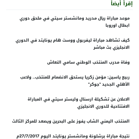
إقرأ أيضاً
موعد مباراة ريال مدريد ومانشستر سيتي في ملحق دوري
ابطال اوروبا
كيف تشاهد مباراة ليفربول ووست هام يونايتد في الدوري
الانجليزي بث مباشر
وفاة مدرب المنتخب الوطني سامي النعاش
ربيع ياسين: مؤمن زكريا يستحق الانضمام للمنتخب.. ولاعب
الأهلي الجديد "جوكر"
الاعلان عن تشكيلة ارسنال وليستر سيتي في المباراة
الافتتاحية للدوري الانجليزي
المنتخب اليمني الشاب يفوز على البحرين ويصعد للمركز الثالث
نتيجة مباراة برشلونة ومانشستر يونايتد اليوم 27/7/2017م