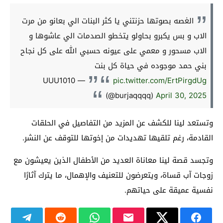
الغصه بصوتها حزنتني يا كثر البنات الي بعانو من مرت
الاب و بس يكبرو بحاولو يتخطو الصدمات الي عاشوها و
الاب مسحور و معمي على عيونه حسبي الله على كل نجاح
بني حمد موجوده في حياة كل بنت
— UUU1010
pic.twitter.com/ErtPirgdUg
(@burjaqqqq)
April 30, 2025
وتستعد لينا للكشف عن المزيد من التفاصيل في الحلقات
القادمة، رغم تلقيها تهديدات من إخوتها للتوقف عن النشر.
وتجسد قصة لينا معاناة العديد من الأطفال الذين يعيشون مع
زوجات آب قساة، ويتعرضون للتعنيف والإهمال، ما يترك آثارًا
نفسية عميقة على حياتهم.