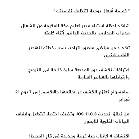
” خمسة أفعال يومية لتنظيف نفسيتك “
شاهد لحظة استياء مدير تعليم مكة المكرمة من انشغال
مديرات المدارس بالحديث الجانبي أثناء كلمته
تهديد من مرتضى منصور لترامب بسبب خطته لتهجير
الفلسطينيين
اعترافات تكشف دور المذيعة سارة خليفة في الترويج
وارتباطها بالعناصر الهاربة
سامسونج تعتزم الكشف عن هاتفها جالاكسي إس 7 يوم 21
فبراير
آبل تطلق تحديث iOS 11.0.3، وتضيف اختصار تشغيل وايقاف
البيانات الخلوية للأيفون
اكتشاف 4 كائنات حية غريبة وجديدة في قاع المحيط!