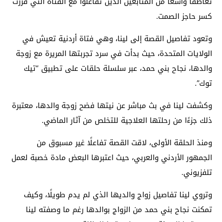
تعاطفًا واسعًا من المتابعين الذين تفاعلوا مع الفتاة التي قررت
كسر حاجز الصمت.
وتعود تفاصيل القصة إلى لينا، وهي فتاة أردنية تعيش في
الولايات المتحدة، حيث بدأت في سرد تجربتها المريرة مع زوجة
والدها، نجاح بني حمد، عبر سلسلة حلقات على تطبيق “تيك
توك”.
وكشفت لينا في بث مباشر عن نيتها فضح زوجة والدها، معتبرة
ذلك جزءًا من رحلتها العلاجية للتخلص من آثار الماضي.
ومنذ الحلقة الأولى، لاقت القصة تفاعلًا غير مسبوق من
الجمهور الأردني والعربي، حيث اعتبرها البعض مادة خصبة لعمل
تلفزيوني.
وتروي لينا تفاصيل زواج والديها الذي لم يدم طويلًا، وكيف
تمكنت نجاح بني حمد من الزواج بوالدها رغم ما وصفته لينا