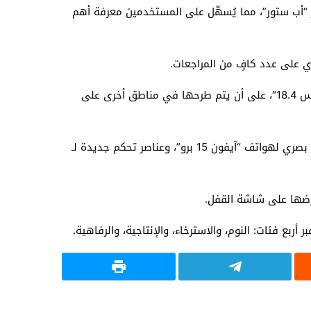
 “أب ستور”، مما يُسهّل على المستخدمين معرفة أهم
ي على عدد كافٍ من المراجعات.
ستطرح هذه الميزة في الولايات المتحدة أولاً خلال شهر أبريل المقبل، مع بدء توسيع نظام تجربة “آي أو إس 18.4” و”آيباد أو إس 18.4″، على أن يتم طرحها في مناطق أخرى على
بالإضافة إلى ذلك، ستشمل التحديثات دعمًا أوسع لـ “أبل إنتليجنس” ووصولاً موسعًا لخدماته في الاتحاد الأوروبي، وقدرات ذكاء بصري لهواتف “آيفون 15 برو”، وعناصر تحكم جديدة لـ
وعرضها على شاشة القفل.
 فئات: النوم، والاسترخاء، والإنتاجية، والرفاهية.