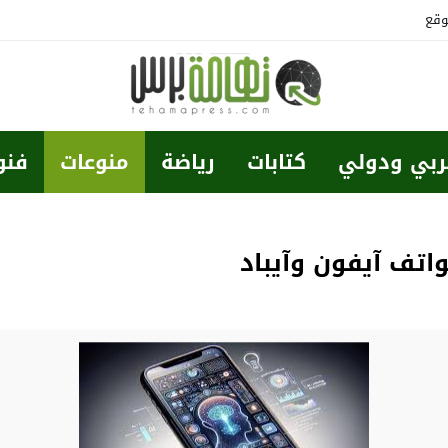
وقع
ربي ودولي
كتابات
رياضة
منوعات
فنو
اتف آيفون وآيباد