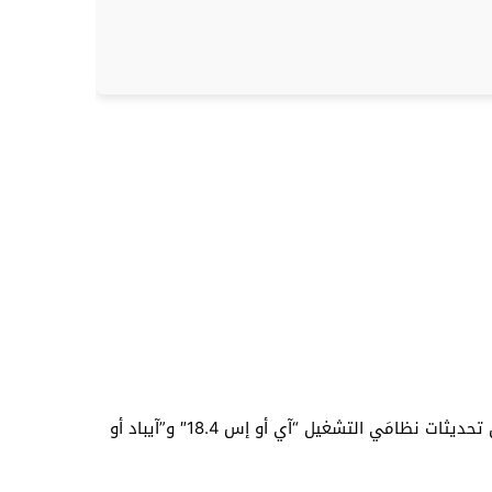
كشفت مصادر من شركة أبل عن ميزات ذكاء اصطناعي جديدة ستتوفر لمستخدمي هواتف آيفون وحواسيب آيباد، وذلك من خلال تحديثات نظامَي التشغيل “آي أو إس 18.4″ و”آيباد أو