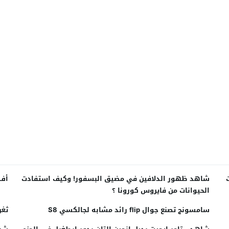
شاهد ظهور الدلافين في مضيق البسفور! وكيف استفادت
أف.
الحيوانات من فايروس كورونا ؟
سامسونج تصنع جوال flip رائد مشابه لجالكسي S8
ثغر