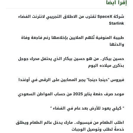
إقرأ أيضاً
شركة SpaceX تقترب من الاطلاق التجريبي لانترنت الفضاء
Starlink
طبيبة المنوفية تُلهم الملايين بإخلاصها رغم فاجعة وفاة
والدتها
حسين بيكار.. من هو حسين بيكار الذي يحتفل محرك جوجل
بذكرى ميلاده اليوم
فيروس “دينجا دينجا” يجبر المصابين على الرقص في أوغندا
موعد صرف دفعة يناير 2025 من حساب المواطن السعودي
” كيلي يعود للأرض بعد عام في الفضاء “
اطلب الطعام من فيسبوك.. مارك يدخل عالم الطعام ويطلق
خدمةً لطلب وتوصيل الوجبات