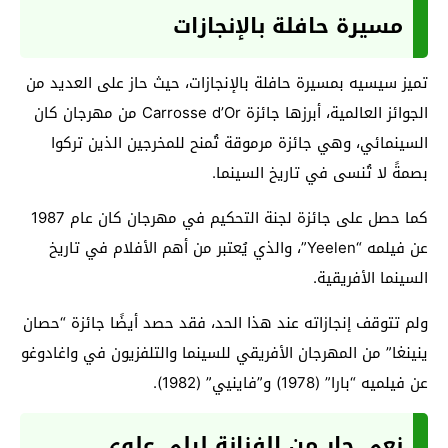
مسيرة حافلة بالإنجازات
تميز سيسيه بمسيرة حافلة بالإنجازات، حيث حاز على العديد من
الجوائز العالمية، أبرزها جائزة Carrosse d’Or من مهرجان كان
السينمائي، وهي جائزة مرموقة تُمنح للمخرجين الذين تركوا
بصمةً لا تُنسى في تاريخ السينما.
كما حصل على جائزة لجنة التحكيم في مهرجان كان عام 1987
عن فيلمه “Yeelen”، والذي يُعتبر من أهم الأفلام في تاريخ
السينما الأفريقية.
ولم تتوقف إنجازاته عند هذا الحد، فقد حصد أيضًا جائزة “حصان
ينينغا” من المهرجان الأفريقي للسينما والتلفزيون في واغادوغو
عن فيلميه “بارا” (1978) و”فاينيي” (1982).
نعي حار من الفنانة ليلى علوي