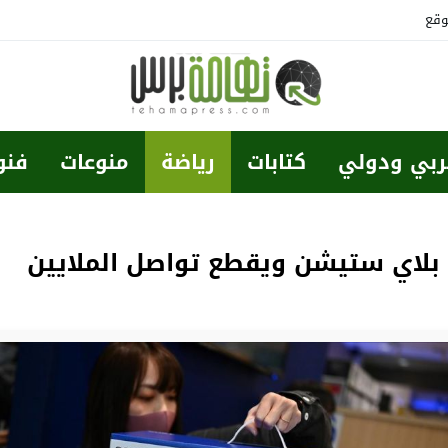
وقع
ربي ودولي
كتابات
رياضة
منوعات
فنو
لاي ستيشن ويقطع تواصل الملايين