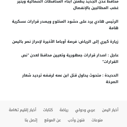
محافظ عدن الجديد يطمئن ابناء المحافظات الشمالية ويثير
غضب المطالبين بالإنفصال
الرئيس هادي يرد على حشود المخلوع ويصدر قرارات عسكرية
هامة
زيارة كيري إلى الرياض: فرصة أوباما الأخيرة لإحراز نصر باليمن
عاجل : اصدار قرارات جمهورية وتعيين محافظ لعدن “نص
القرارات”
الحديدة : متحوث يحاول قتل ابن عمه لرفضه ترديد شعار
الصرخة
أخبار اليمن
عربي ودولي
رياضة
كتابات
أخبار إقليم تهامة
منوعات
فنون وأدب
عن الموقع
إتصل بنا