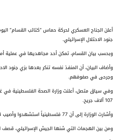
أعلن الجناح العسكري لحركة حماس “كتائب القسام” اليو
جنود الاحتلال الإسرائيلي.
وبحسب بيان القسام، تمكن أحد مجاهديها في عملية أم
وأضاف البيان، أن المنفذ نفسه تنكر بعدها بزي جنود ا
وجرحى في صفوفهم.
107 آلاف جريح.
وأشارت الوزارة إلى أن 77 فلسطينياً استشهدوا وأصيب 174 آخرون خلال الـ 24 ساعة الماضية في هجمات إسرائيلية على مناطق متفرقة من القطاع.
ومن بين الهجمات التي شنها الجيش الإسرائيلي، قصف ا