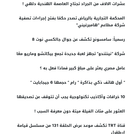
عشرات الالاف من الجراد تجتاح العاصمة الهندية دلهي !
المحكمة التجارية بالرياض تصدر حكمًا بفتح إجراءات تصفية
شركة مطاعم "هامبرغيني"
رسمياً: سامسونج تكشف عن جوال جالكسي نوت 8
شركة “نينتندو” تجهز لعبة جديدة تجمع بيكاتشو وماريو معًا‎
عامل مصري يعثر على مبلغ كبير فماذا فعل به ؟
” أول هاتف ذكي بذاكرة ” رام ” حجمها 6 جيجابايت “
10 خرافات وأكاذيب تكنولوجية يجب أن تتوقف عن تصديقها
العثور على مئات الفيلة ميتة دون معرفة السبب !
قناة TRT تكشف موعد عرض الحلقة 131 من مسلسل قيامة
ارطغرل