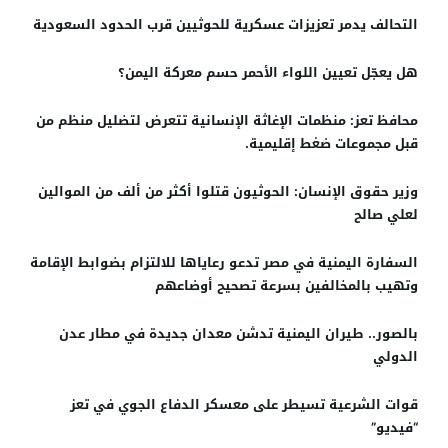
التحالف يدمر تعزيزات عسكرية للحوثيين قرب الحدود السعودية
هل يعجّل تعيين اللواء الأحمر حسم معركة اليمن؟
محافظ تعز: منظمات الإغاثة الإنسانية تتعرض لتضليل منظم من
قبل ﻣﺠﻤﻮﻋﺎت ﺿﻐﻂ إﻗﻠﻴﻤﻴﺔ.
وزير حقوق الإنسان: الحوثيون قتلوا أكثر من ألف من الموالين
لعلي صالح
السفارة اليمنية في مصر تدعو رعاياها للالتزام بضوابط الإقامة
وتهيب بالمخالفين بسرعة تصحيح أوضاعهم
بالصور.. طيران اليمنية تدشن معدان جديدة في مطار عدن
الدولي
قوات الشرعية تسيطر على معسكر الدفاع الجوي في تعز
“فيديو”