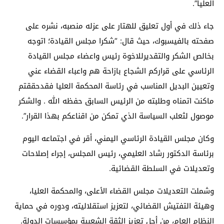
العليا”.
جاء ذلك في أول تعليق للهتار على عزله منصبه، نشره على
صفحته بالفيسبوك، حيث قال: “شكرا مجلس القيادة؛ اتوجه
بخالص الشكر والتقديرللاخوة رئيس واعضاء مجلس القيادة
الرئاسي على قراركم الشجاع بازاحة هم واعباء القضاء عني
وتعيين البديل المناسب في رئاسة المحكمة العليا فقدحققتم
ماكنت اتمناه وطلبته من الرئيس السابق حفظه الله . والشكر
موصول لثعلب السياسة الذي تمكن من اقناعكم بهذا القرار”.
وكان مجلس القيادة الرئاسي اليمني، أقر في اجتماعه اليوم
برئاسة الدكتور رشاد العليمي، رئيس المجلس، إجراء إصلاحات
وتعديلات في السلطة القضائية.
وشملت التعديلات مجلس القضاء الأعلى، والمحكمة العليا،
وهيئة التفتيش القضائي، لتعزيز استقلاليته، ودوره في حماية
النظام العام، من أجل تعزيز الثقة الشعبية بمؤسسات الدولة.