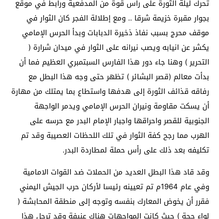
تحرك ليلة الثورة على رأس قوة من المدفعية ورابط في موقع
بجوار مقبرة خزيمة شرقا .. ومع إطلالة الفجر كان الثوار في
موقف محرج بسبب نفاذ ذخيرة الدبابات وبدأ الحرس الإمامي
يكشر عن انيابه ويصب نيرانه على الثوار في ميدان شرارة (
التحرير ) وهنا جاء دور هذا الفارس السبتمبري العظيم فما أن
بدأت معالم (قصر البشائر ) تظهر حتى وجه هذا البطل مع
رفاقه قذائف الثورة إلى هدفها واستطاع بما يمتلك من مهارة
أن يسكت مقاومة ونيران الحرس الإمامي ويدمر الواجهة
الجنوبية للقصر واحراقها واجبار الإمام البدر مع حرسه على
الهرب مما رجح كفة الثوار في تلك اللحظات العصيبة وقد تم
تكليفه بعد ذلك على رأس حملة لمطاردة البدر.
وقد قاد هذا البطل العديد من الحملات ضد القوات الامامية
وفي عام 1964م تم تعيينه رئيسا لأركان حرب الجيش اليمني
فقرر أن يخوض المعارك بنفسه وتوجه إلى منطقة المحابشة (
لواء حجة ) حيث كانت المواجهات هناك عنيفة وقد ترجل هذا