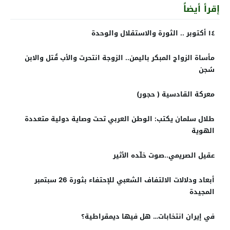
إقرأ أيضاً
١٤ أكتوبر .. الثورة والاستقلال والوحدة
مأساة الزواج المبكر باليمن.. الزوجة انتحرت والأب قُتل والابن
سُجن
معركة القادسية ( حجور)
طلال سلمان يكتب: الوطن العربي تحت وصاية دولية متعددة
الهوية
عقيل الصريمي..صوت خلّده الأثير
أبعاد ودلالات الالتفاف الشعبي للإحتفاء بثورة 26 سبتمبر
المجيدة
في إيران انتخابات… هل فيها ديمقراطية؟