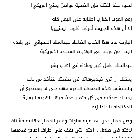
لسوء حظ القتلة فإن الضحية مواطنٌ يمنيٌ أمريكي!
رغم الموت الضارب أطنابه على اليمن كله
إلاّ أن هذه الجريمة أحرقت قلوب اليمنيين!
البارحة عاد هذا الشاب الضاحك عبدالملك السنباني إلى بلاده
اليمن من غربته في الولايات المتحدة الأمريكية
عبدالملك طفلٌ كبير وملاكٌ في إهاب بشر
يمكنك أن ترى فيديوهاته في صفحته لتتأكد من ذلك
ولتكتشف هذه الطفولة النادرة فهو حتى لا يستطيع أن
يمسك ضحكته في كل مرّة يتحدث فيها بلهجته اليمنية
المختلطة بالإنجليزية!
وصل مطار عدن بعد غربة سنوات وغادر المطار بحقائبه مشتاقاً
لأخته في صنعاء .. أخته التي تقف على أطراف أصابع قدميها