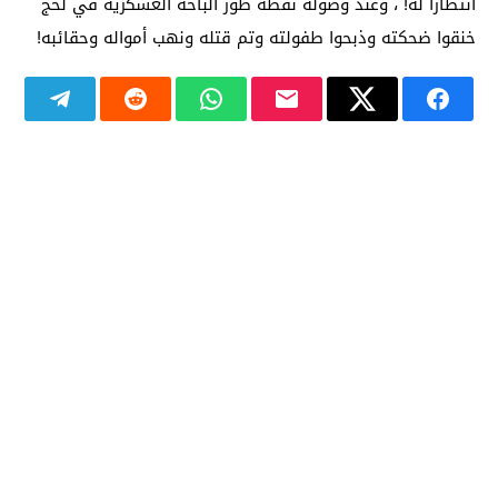
انتظاراً له! ، وعند وصوله نقطة طور الباحة العسكرية في لحج
خنقوا ضحكته وذبحوا طفولته وتم قتله ونهب أمواله وحقائبه!