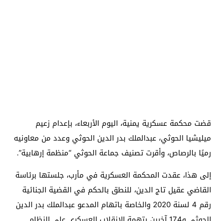
قضت محكمة عسكرية يمنية، اليوم الأربعاء، بإعدام زعيم
ميليشيا الحوثي، عبدالملك بدر الدين الحوثي وعدد من معاونيه
رميًا بالرصاص، وأقرت تصنيف جماعة الحوثي “منظمة إرهابية”.
إلى هذا، عقدت المحكمة العسكرية في مأرب، جلستها برئاسة
القاضي عقيل تاج الدين، للنطق بالحكم في القضية الجنائية
رقم 4 لسنة 2020 والخاصة باتهام المدعو عبدالملك بدر الدين
الحوثي و174 آخرين بتهمة الانقلاب العسكري على النظام