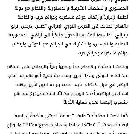
الجمهوري والسلطات الشرعية والدستورية والتخابر مع دولة
أجنبية (إيران) وارتكاب جرائم عسكرية وجرائم حرب، والخاصة
باتهام الضابط في الحرس الثوري الإيراني “حسن إدريس إيرلو
(إيراني الجنسية) المتهم بالدخول متنكراً الى أراضي الجمهورية
اليمنية والتجسس، والاشتراك في الجرائم مع الحوثي وارتكاب
جرائم عسكرية وجرائم حرب.
وقضت المحكمة بالإعدام حداً وتعزيراً رمياً بالرصاص على المتهم
عبدالملك الحوثي و173 آخرين ومصادرة جميع أموالهم بما نسب
إليهم في قرار الاتهام، فيما قضت ببراءة اثنين آخرين وهما
إسماعيل إبراهيم أحمد الوزير وعبدالله احمد مجيديع مما هو
منسوب إليهما لعدم كفاية الأدلة.
كما قضت المحكمة بتصنيف “جماعة الحوثي منظمة إجرامية
إرهابية، وحظر أنشطتها وحلها ومصادرة جميع ممتلكاتها، ونزع
جميع الأسلحة والذخائر والعتاد العسكري منها وتسليمه لوزارة