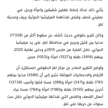
يأتي ذلك غداة، إصابة طفلين شقيقين وامرأة ورجل، في
عمليتي قصف وقنص نفذتهما الميليشيا الحوثية بريف ومدينة
تعز.
وكان تقرير حقوقي حديث كشف عن سقوط أكثر من (17326)
مدنيا بين قتيل وجريح في محافظة تعز، على يد ميليشيا
الحوثي، خلال الفترة من مارس 2015م وحتى نهاية 2020،
بينهم (3916) طفلا و(1527) امرأة و(1053) مسن.
وأوضح التقرير الصادر عن مركز تعز الحقوقي (مستقل)، أن
الأرقام والاحصائيات الموثقة تشير إلى أن (3590) مدنيا بينهم
(761) طفلا و(347) امرأة و(289) مسنا قتلوا وأصيب (13736)
أخرين بينهم (3155) طفلا و(1180) امرأة و(764) مسنا جراء
أعمال القصف والقنص التي نفذتها ميليشيا الحوثي خلال ست
سنوات من حربها على تعز.