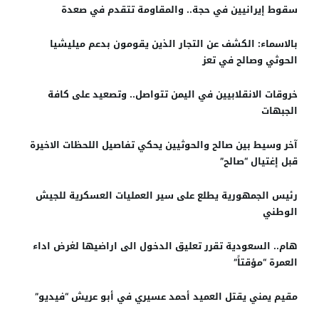
سقوط إيرانيين في حجة.. والمقاومة تتقدم في صعدة
بالاسماء: الكشف عن التجار الذين يقومون بدعم ميليشيا
الحوثي وصالح في تعز
خروقات الانقلابيين في اليمن تتواصل.. وتصعيد على كافة
الجبهات
آخر وسيط بين صالح والحوثيين يحكي تفاصيل اللحظات الاخيرة
قبل إغتيال “صالح”
رئيس الجمهورية يطلع على سير العمليات العسكرية للجيش
الوطني
هام.. السعودية تقرر تعليق الدخول الى اراضيها لغرض اداء
العمرة “مؤقتاً”
مقيم يمني يقتل العميد أحمد عسيري في أبو عريش “فيديو”