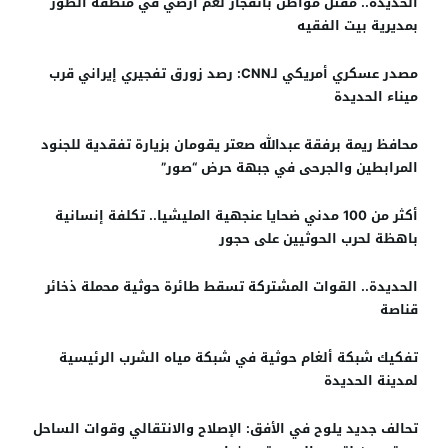
الحديدة.. مقتل مواطن بانفجار لغم أرضي في منطقة الطور
بمديرية بيت الفقيه
مصدر عسكري أمريكي لـCNN: رصد زورق تفجيري إيراني قرب
ميناء الحديدة
محافظ ريمة برفقة عبدالله صعتر يقومان بزيارة تفقدية للجنود
المرابطين والجرحى في جبهة حرض “صور”
أكثر من 100 مدني ضحايا عنجهية المليشيا.. تكلفة إنسانية
باهظة لحرب الحوثيين على حجور
الحديدة.. القوات المشتركة تسقط طائرة حوثية محملة ذخائر
قناصة
تفكيك شبكة ألغام حوثية في شبكة مياه الشرب الرئيسية
لمدينة الحديدة
تحالف جديد يلوح في الأفق: الإصلاح والانتقالي وقوات الساحل