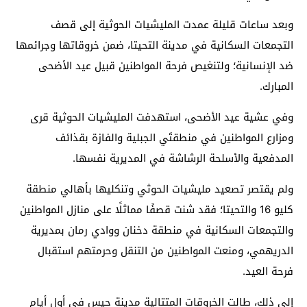
وبعد ساعات قليلة عمدت المليشيات الحوثية إلى قصف
التجمعات السكانية في مدينة التحيتا، ضمن خروقاتها وجرائمها
ضد الإنسانية؛ ولتنغيص فرحة المواطنين قبيل عيد الأضحى
المبارك.
وفي عشية عيد الأضحى، استهدفت المليشيات الحوثية قرى
ومزارع المواطنين في منطقتَي الجبلية والفازة بقذائف
المدفعية والأسلحة الرشاشة في المديرية نفسها.
ولم يقتصر تصعيد مليشيات الحوثي وتنكليها بأهالي منطقة
كليو 16 والتحيتا؛ فقد شنت قصفًا مماثلًا على منازل المواطنين
والتجمعات السكانية في منطقة دخنان ووادي رمان بمديرية
الدريهمي، ومنعت المواطنين من التنقل وحرمتهم استقبال
فرحة العيد.
إلى ذلك، طالت الخروقات المتتالية مدينة حيس في أول أيام