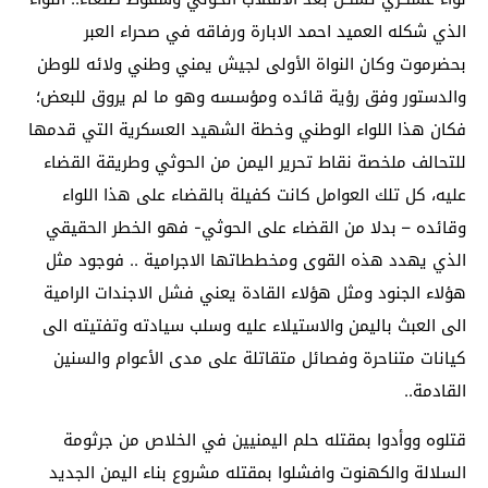
الذي شكله العميد احمد الابارة ورفاقه في صحراء العبر
بحضرموت وكان النواة الأولى لجيش يمني وطني ولائه للوطن
والدستور وفق رؤية قائده ومؤسسه وهو ما لم يروق للبعض؛
فكان هذا اللواء الوطني وخطة الشهيد العسكرية التي قدمها
للتحالف ملخصة نقاط تحرير اليمن من الحوثي وطريقة القضاء
عليه، كل تلك العوامل كانت كفيلة بالقضاء على هذا اللواء
وقائده – بدلا من القضاء على الحوثي- فهو الخطر الحقيقي
الذي يهدد هذه القوى ومخططاتها الاجرامية .. فوجود مثل
هؤلاء الجنود ومثل هؤلاء القادة يعني فشل الاجندات الرامية
الى العبث باليمن والاستيلاء عليه وسلب سيادته وتفتيته الى
كيانات متناحرة وفصائل متقاتلة على مدى الأعوام والسنين
القادمة..
قتلوه ووأدوا بمقتله حلم اليمنيين في الخلاص من جرثومة
السلالة والكهنوت وافشلوا بمقتله مشروع بناء اليمن الجديد