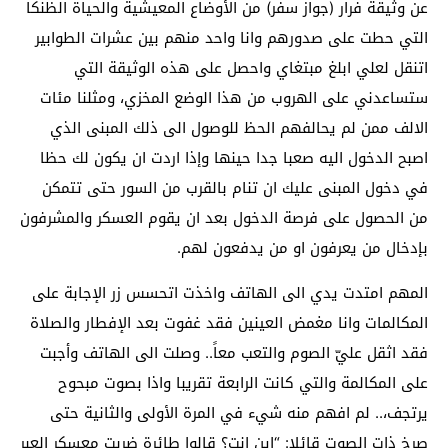
عن وثيقة فرار (جواز سفر) من الأوضاع المعيشية والحياة الظنكا
التي حطت على صدورهم وانا واحد منهم بين عشرات الطوابير
اتنقل لعلي ابلغ مبتغاي واحصل على هذه الوثيقة التي
ستساعدني على الهروب من هذا الوضع المخزي، ومثلنا مئات
الالف ممن لم يحالفهم الحظ للوصول الى ذلك المبنى الذي
اصبح الدخول اليه صعبا جدا حينها وإذا اردت ان يكون لك حظا
في دخول المبنى عليك ان تنام بالقرب من السور حتى تتمكن
من الحصول على فرصة الدخول بعد ان يقوم العسكر والمشرفون
بإدخال من يعرفون او من يدفعون لهم.
المهم امتدت يدي الى الهاتف واخذت اتحسس زر الإجابة على
المكالمات وانا مغمض العينين فقد غفوت بعد الإفطار والصلاة
فقد اثقل عليّ الصوم والتعب معاً.. وصلت الى الهاتف وأجبت
على المكالمة والتي كانت الرابعة تقريبا واذا بصوت مبحوح
يرتجف،.. لم افهم منه شيء في المرة الأولى والثانية حتى
صرخ ذات الصوت قائلا: “اين انت؟ قالوا طائرة ضربت معسكر العبر