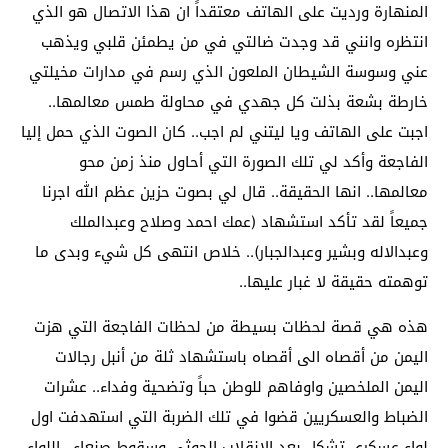
المنهارة ورديت على الهاتف معتقداً ان هذا الاتصال هو الذي
انتظره وانني قد وجدت ضالتي في من يطمئن قلبي ويذهب
عني وسوسة الشيطان الملعون الذي رسم في مدارات مخيلتي
خارطة بشعة بذلت كل جهدي في محاولة طمس معالمها..
اجبت على الهاتف ويا ليتني لم اجب.. كان الصوت الذي حمل إليا
الفاجعة وأكد لي تلك الصورة التي أحاول منذ زمن محو
معالمها.. انها الحقيقة.. قال لي بصوت حزين عظم الله اجرنا
جميعاً لقد تأكد استشهاد (عمك احمد وصلاح وعبدالملك
وعبدالاله وبشير وعبدالجبار).. خلاص انتهى كل شيء وبدى ما
توهمته حقيقة لا غبار عليها..
هذه هي قصة لحظات بسيطة من لحظات الفاجعة التي هزت
اليمن من أقصاه الى أقصاه باستشهاد ثلة من أنبل رجالات
اليمن الملخصين واوفاهم للوطن حباً وتضحية وفداء.. عشرات
الضباط والعسكريين قضوا في تلك الضربة التي استهدفت اول
لواء عسكري تشكل بعد الانقلاب الحوثي وسقوط صنعاء.. اللواء