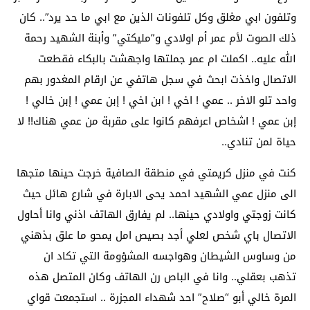
وتلفون ابي مغلق وكل تلفونات الذين مع ابي ما حد يرد”.. كان
ذلك الصوت لأم عمر أم اولادي و”مليكتي” وأبنة الشهيد رحمة
الله عليه.. اكملت ام عمر جملتها واجهشت بالبكاء فقطعت
الاتصال واخذت ابحث في سجل هاتفي عن ارقام المغدور بهم
واحد تلو الاخر .. عمي ! اخي ! ابن اخي ! إبن عمي ! إبن خالي !
إبن عمي ! اشخاص اعرفهم كانوا على مقربة من عمي هناك!! لا
حياة لمن تنادي..
كنت في منزل كريمتي في منطقة الصافية خرجت حينها متجها
الى منزل عمي الشهيد احمد يحى الابارة في شارع هائل حيث
كانت زوجتي واولادي حينها.. لم يفارق الهاتف اذني وانا أحاول
الاتصال باي شخص لعلي أجد بصيص امل يمحو ما علق بذهني
من وساوس الشيطان وهواجسه المشؤومة التي تكاد ان
تذهب بعقلي.. وانا في الباص رن الهاتف وكان المتصل هذه
المرة خالي أبو “صلاح” احد شهداء المجزرة .. استجمعت قواي