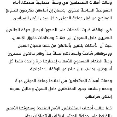
وقالت أمهات المختطفين في وقفة احتجاجية نفذتها، أمام
المفوضية السامية لحقوق الإنسان إن أبناءهن يتعرضون للتجويع
الممنهج من قبل جماعة الحوثي داخل سجن الأمن السياسي.
في الوقفة، ضربت الأمهات على الصحون لإيصال صرخة الجائعين
المغيبين داخل السجون إلى جهات ومنظمات حقوق الإنسان،
حيث أن الأمهات يلتقين بأبنائهن من خلف قضبان السجن
ووجوههم شاحبة وأجسادهم نحيلة جداً وهم جائعون ينتظرون
وجبة الطعام المسموح للأمهات إحضارها مرة واحدة فقط كل
أسبوعين، بحسب بيان صادر عن الوقفة الاحتجاجية.
وحملت أمهات المختطفين في ندائها جماعة الحوثي حياة
وصحة وسلامة جميع المختطفين داخل السجن، وطالبن بسرعة
إطلاق سراحهم.
كما طالبت أمهات المختطفين، الأمم المتحدة ومبعوثها الأممي
بالضغط على جماعة الحوثي لإيقاف الانتهاكات بحق