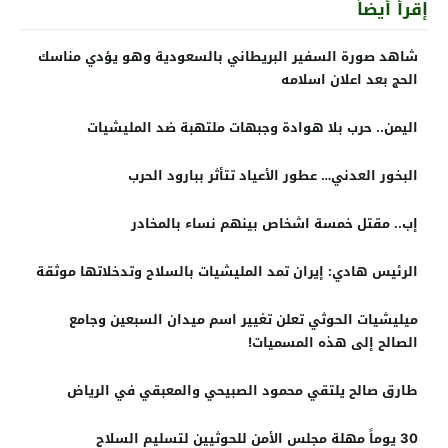
إقرأ أيضاً
شاهد صورة السفير البريطاني بالسعودية وهو يؤدي مناسك
الحج بعد اعلان اسلامه
اليمن.. حرب بلا هوادة وجبهات ملتهبة ضد المليشيات
البخور العدني… عطور الأعياد تتأثر ببارود الحرب
إب.. مقتل خمسة اشخاص بينهم نساء بالمخادر
الرئيس هادي: إيران تمد المليشيات بالسلاح وتدخلاتها موثقة
ميليشيات الحوثي تعلن تغيير اسم ميدان السبعين وجامع
الصالح إلى هذه المسميات!
طارق صالح يلتقي محمود الصبيحي والمعبقي في الرياض
30 يوماً مهلة مجلس الأمن للحوثيين لتسليم السلاح