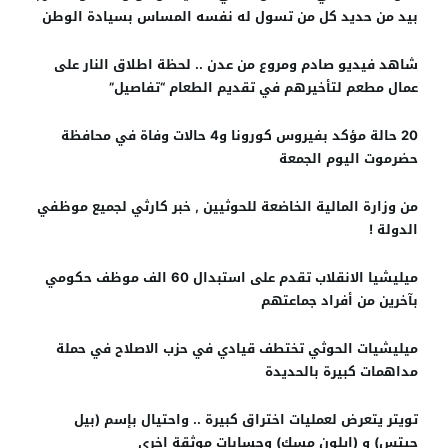
بيد من حديد كل من تسول له نفسه المساس بسيادة الوطن
شاهد فيديو صادم ومروع من عدن .. لحظة اطلاق النار على
عمال مطعم لتأخيرهم في تقديم الطعام “تفاصيل”
20 حالة مؤكد بفيروس كورونا و4 حالات وفاة في محافظة
حضرموت اليوم الجمعة
من وزارة المالية الخاضعة للحوثيين , خبر كارثي لجميع موظفي
الدولة !
ميليشيا الانقلاب تقدم على استبدال 60 الف موظف حكومي
بآخرين من أفراد جماعتهم
ميليشيات الحوثي تختطف قيادي في حزب الاصلاح في حملة
مداهمات كبيرة بالحديدة
تويتر يتعرض لعمليات اختراق كبيرة .. واحتيال بإسم (بيل
جيتس) و (إيلون مسك) وحسابات موثقة اخرى