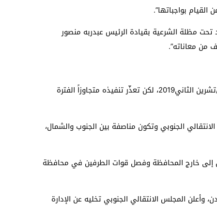
القيام بواجباتها”.
د تحت مظلة الشرعية بقيادة الرئيس عبدربه منصور
ف من معاناته”.
وتشرف السعودية على تنفيذ “اتفاق الرياض” بين الحكومة الشرعية والمجلس الانتقالي الجنوبي الذي جرى توقيعه في نوفمبر/تشرين الثاني2019، لكن تعذّر تنفيذه متجاوزاً الفترة
لانتقالي الجنوبي وتكون مناصفة بين الجنوب والشمال،
عدن إلى خارج المحافظة وفصل قوات الطرفين في محافظة
كومة خلال 30 يوماً، وعيّن محافظاً ومديراً لأمن عدن، وأعلن المجلس الانتقالي الجنوبي تخليه عن الإدارة