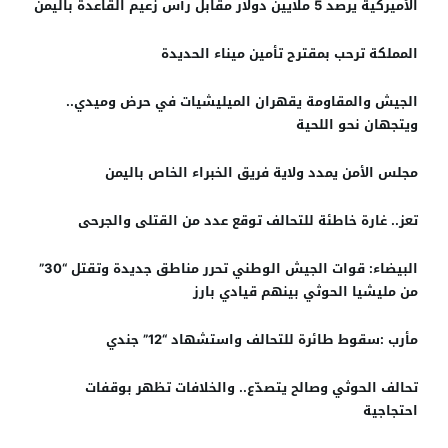
الأميركية يرصد 5 ملايين دولار مقابل رأس زعيم القاعدة باليمن
المملكة ترحب بمقترح تأمين ميناء الحديدة
الجيش والمقاومة يقهران الميليشيات في حرض وميدي..
ويتجهان نحو اللحية
مجلس الأمن يمدد ولاية فريق الخبراء الخاص باليمن
تعز.. غارة خاطئة للتحالف توقع عدد من القتلى والجرحى
البيضاء: قوات الجيش الوطني تحرر مناطق جديدة وتقتل “30”
من مليشيا الحوثي بينهم قيادي بارز
مأرب :سقوط طائرة للتحالف واستشهاد “12” جندي
تحالف الحوثي وصالح يتصدّع.. والخلافات تظهر بوقفات
احتجاجية