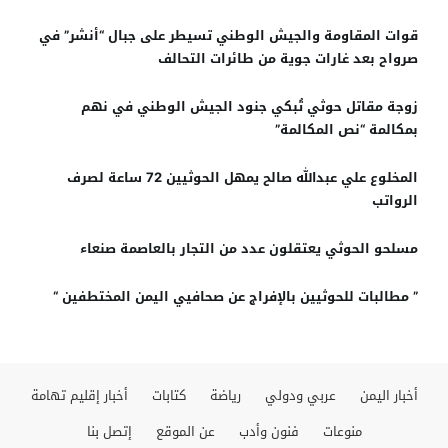
قوات المقاومة والجيش الوطني تسيطر على جبال “أنشر” في
صرواح بعد غارات جوية من طائرات التحالف
زوجة مقاتل حوثي تُبكي جنود الجيش الوطني في نهم
بمكالمة “نص المكالمة”
المخلوع علي عبدالله صالح يمهل الحوثيين 72 ساعة لصرف
الرواتب
مسلحو الحوثي يعتقلون عدد من التجار بالعاصمة صنعاء
” مطالبات للحوثيين بالإفراج عن صحافيي اليمن المختطفين “
أخبار اليمن
عربي ودولي
رياضة
كتابات
أخبار إقليم تهامة
منوعات
فنون وأدب
عن الموقع
إتصل بنا