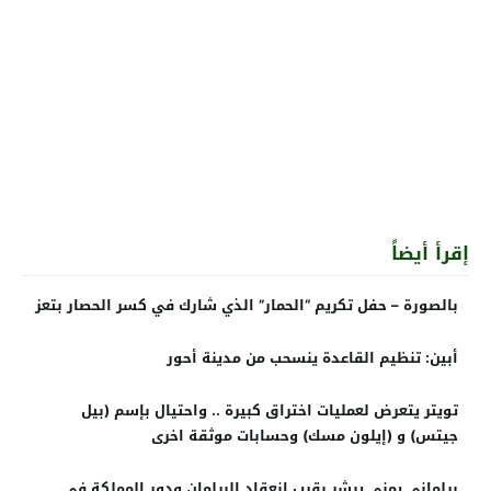
إقرأ أيضاً
بالصورة – حفل تكريم “الحمار” الذي شارك في كسر الحصار بتعز
أبين: تنظيم القاعدة ينسحب من مدينة أحور
تويتر يتعرض لعمليات اختراق كبيرة .. واحتيال بإسم (بيل
جيتس) و (إيلون مسك) وحسابات موثقة اخرى
برلماني يمني يبشر بقرب انعقاد البرلمان ودور المملكة في