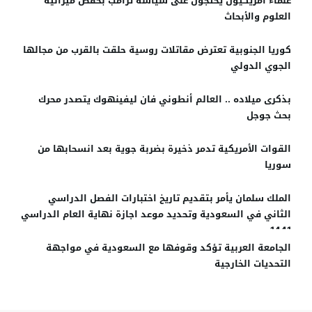
علماء أمريكيون يحتجون على سياسة ترامب بخفض ميزانية
العلوم والأبحاث
كوريا الجنوبية تعترض مقاتلات روسية حلقت بالقرب من مجالها
الجوي الدولي
بذكرى ميلاده .. العالم أنطوني فان ليفينهوك يتصدر محرك
بحث جوجل
القوات الأمريكية تدمر ذخيرة بضربة جوية بعد انسحابها من
سوريا
الملك سلمان يأمر بتقديم تاريخ اختبارات الفصل الدراسي
الثاني في السعودية وتحديد موعد اجازة نهاية العام الدراسي
1441
الجامعة العربية تؤكد وقوفها مع السعودية في مواجهة
التحديات الخارجية