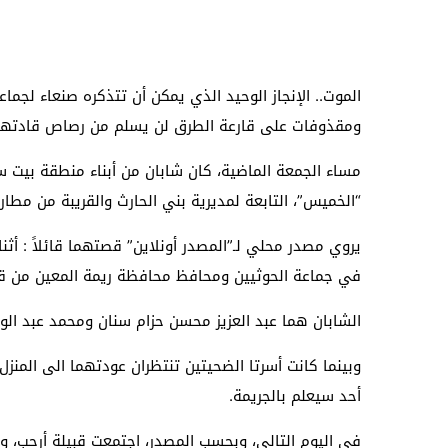
الموت.. الإنجاز الوحيد الذي يمكن أن تتذكره صنعاء لج
ومقذوفات على قارعة الطرق لن يسلم من رصاص قادتها
مساء الجمعة الماضية، كان شابان من أبناء منطقة بيت 
“الخميس”، التابعة لمديرية بني الحارث والقريبة من مطا
يروي مصدر محلي لـ”المصدر أونلاين” قصتهما قائلاً : أثن
في جماعة الحوثيين ومحافظ محافظة ريمة المعين من قبل ا
الشابان هما عبد العزيز محسن حزام سنان ومحمد عبد الو
وبينما كانت أسرتا الضحيتين تنتظران عودتهما الى المنزل،
أحد سيعلم بالجريمة.
في اليوم التالي، وبحسب المصدر، اجتمعت قبيلة أرحب، وط