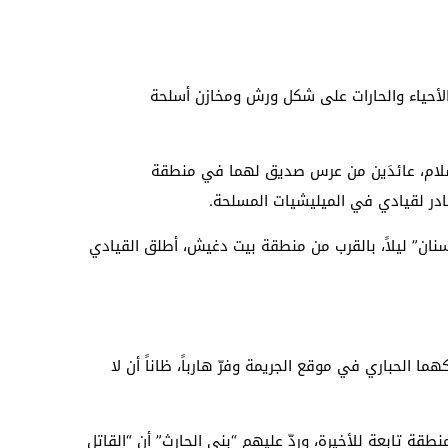
الأحياء والحارات على شكل ورش ومخازن أسلحة
وسلام، عائدَين من عرس صديق لهما في منطقة
غادر لقيادي في الميليشيات المسلحة.
سنان” ليلاً، بالقرب من منطقة بيت دغيش، أطلق القيادي
 الحباري في موقع الجريمة وفرّ هارباً، ظاناً أن لا
ة تابعة للأخيرة، وردّ عليهم “بني الحارث” أن “القاتل