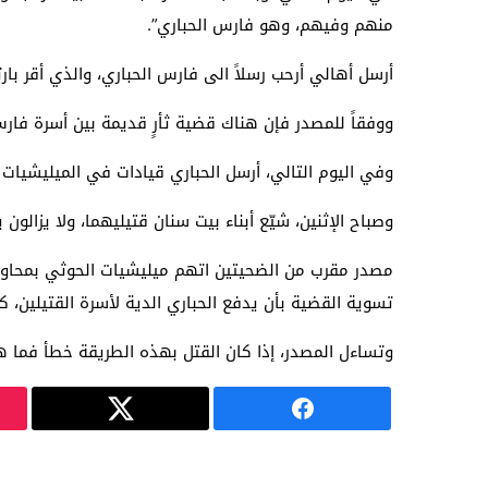
منهم وفيهم، وهو فارس الحباري”.
أرسل أهالي أرحب رسلاً الى فارس الحباري، والذي أقر بارت
ووفقاً للمصدر فإن هناك قضية ثأرٍ قديمة بين أسرة فارس
وفي اليوم التالي، أرسل الحباري قيادات في الميليشيات ووجهاء من أبناء أرحب
وصباح الإثنين، شيّع أبناء بيت سنان قتيليهما، ولا يزالون
مصدر مقرب من الضحيتين اتهم ميليشيات الحوثي بمحاولة
تسوية القضية بأن يدفع الحباري الدية لأسرة القتيلين، 
وتساءل المصدر، إذا كان القتل بهذه الطريقة خطأ فما ه