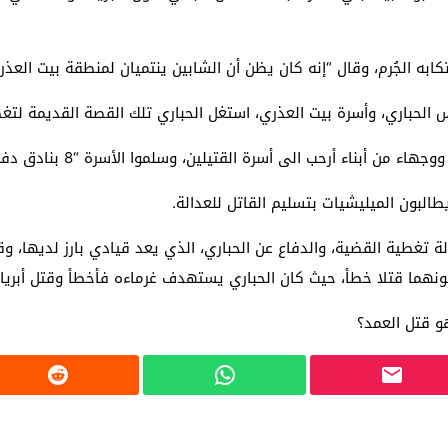
كابه الجُرم، وقال “إنه كان يظن أن الشابين ينتميان لمنطقة بيت العذري
 الحباري، وأسرة بيت العذري، استغل الحباري تلك القصة القديمة لتغ
 الى أسرة القتيلين، وسلموا الأسرة “8 بنادق دفن” بهدف دفنهما وتغطية القضية.
 يطالبون الميليشيات بتسليم القاتل للعدالة.
 تغطية القضية، والدفاع عن الحباري، الذي يعد قيادي بارز لديها، 
كونهما قتلا خطأ، حيث كان الحباري يستهدف غرماءه فأخطأ وقتل أبرياء
و قتل العمد؟