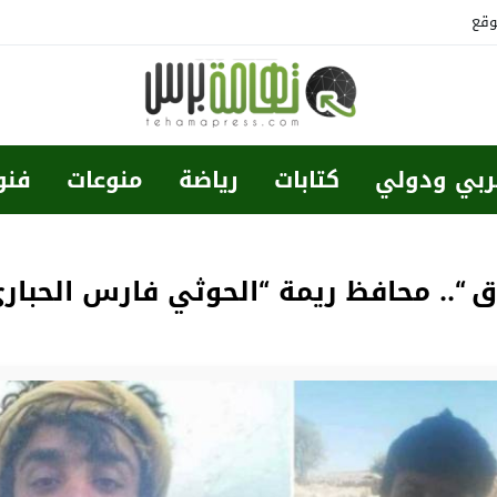
وقع
ربي ودولي
كتابات
رياضة
منوعات
فنو