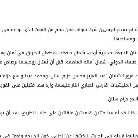
ماعة لم تقدم لليمنيين شيئا سواه، ومن سلم من الموت الذي توزعه في 
 ومسلحيها.
سنان التابعة لمديرية أرحب، شمال صنعاء، يقطعان الطريق في أمان 
ر صنعاء الدولي، شمال أمانة العاصمة. قبل أن تُغتال روحيهما برصاص 
اء مرور الشابان “عبد العزيز محسن حزام سنان، ومحمد عبدالواسع حزام 
لمليشيات، فارس الحباري النار عليهما، وأرداهما قتيلين على الفور.
اسع حزام سنان
 كانا قد أمسيا جثتين هامدتين ملقاتين على جانب الطريق، بعد أن تركهما
البوا قبيلة بني الحارث بالكشف عن الجاني، كون الجريمة وقعت في منطق