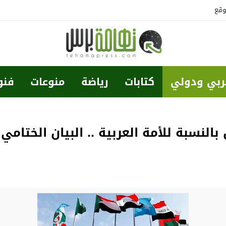
وقع
ربي ودولي
كتابات
رياضة
منوعات
فنو
نسبة للأمة العربية .. البيان الختامي