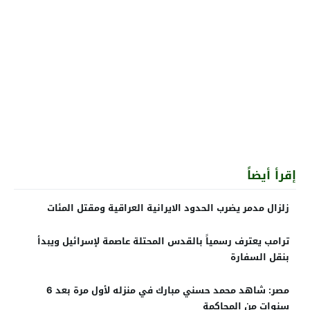
إقرأ أيضاً
زلزال مدمر يضرب الحدود الايرانية العراقية ومقتل المئات
ترامب يعترف رسمياً بالقدس المحتلة عاصمة لإسرائيل ويبدأ
بنقل السفارة
مصر: شاهد محمد حسني مبارك في منزله لأول مرة بعد 6
سنوات من المحاكمة