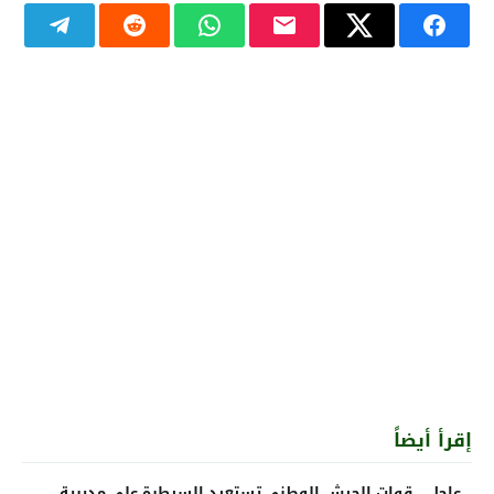
إقرأ أيضاً
عاجل… قوات الجيش الوطني تستعيد السيطرة على مديرية