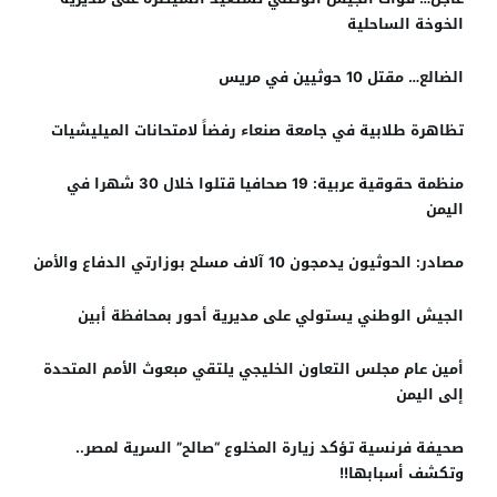
الخوخة الساحلية
الضالع… مقتل 10 حوثيين في مريس
تظاهرة طلابية في جامعة صنعاء رفضاً لامتحانات الميليشيات
منظمة حقوقية عربية: 19 صحافيا قتلوا خلال 30 شهرا في
اليمن
مصادر: الحوثيون يدمجون 10 آلاف مسلح بوزارتي الدفاع والأمن
الجيش الوطني يستولي على مديرية أحور بمحافظة أبين
أمين عام مجلس التعاون الخليجي يلتقي مبعوث الأمم المتحدة
إلى اليمن
صحيفة فرنسية تؤكد زيارة المخلوع “صالح” السرية لمصر..
وتكشف أسبابها!!