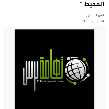
المحيط “
انس اسماعيل
24 نوفمبر 2015