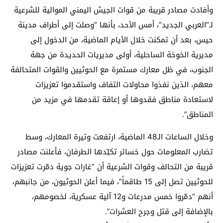
وأفادت مصادر قريبة من قوات الجيش اليمني الموالية للشرعية
لـ”العربي الجديد”، أمس الأحد، بأنها “وصلت إلى أطراف مدينة
حيس، بعد أن تمكنت خلال الأيام الماضية، من الدخول إلى
مديرية الخوخة الساحلية، أولى مديريات الحديدة من جهة
الجنوب، في ظل معارك مستمرة مع الحوثيين والقوات المتحالفة
معهم، الذين نفذوا محاولات التفاف واستقدموا تعزيزات
لاستعادة مناطق فقدوها أو إعاقة تقدمها في مزيد من
المناطق”.
وخلال الساعات الـ48 الماضية، ارتفعت وتيرة المعارك، وسط
تضارب المعلومات حول خسائر تكبّدها الطرفان، فأعلنت مصادر
قريبة من التحالف وقوات الشرعية أن “غارات جوية دمّرت تعزيزات
للحوثيين تصل إلى 15 طاقماً”، فيما أعلن الحوثيون، من جانبهم،
أنهم “دمّروا خمس مدرعات و12 آلية عسكرية، لخصومهم،
بالإضافة إلى قتل وجرح العشرات”.