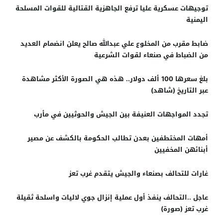
توجيهات عسكرية عليا ترفع الجاهزية القتالية للقوات المسلحة
اليمنية
ضابط مقرب من المخلوع علي عبدالله صالح يعلن انضمام العديد
من الضباط في صنعاء لقوات الشرعية
بلغ سعرها 100 ألف دولار.. هذه هي الصورة الأكثر مشاهدة
عبر التاريخ (شاهد)
تجدد المواجهات العنيفة بين الجيش والحوثيين في مأرب
أمهات المختطفين بعدن تطالب الحكومة بالكشف عن مصير
أبنائهن المخفيين
غارات للتحالف بصنعاء والجيش يتقدم غرب تعز
عاجل ..التحالف ينفذ أول عملية إنزال جوي لاليات واسلحة ثقيلة
غرب تعز (صورة)