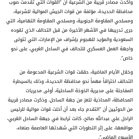
وأكدت مصادر قريبة من الشرعية أن “القوات التي تقدمت صوب
محافظة الحديدة، مؤلفة من قوات الجيش الموالية للشرعية،
ومسلحي المقاومة الجنوبية، ومسلحي المقاومة التهامية، التي
جرى تدريبها في الأشهر الأخيرة من قبل التحالف الذي تقوده
السعودية والمؤيد للهجوم بإشراف من الإمارات، التي تتولى
واجهة العمل العسكري للتحالف في الساحل الغربي، على نحو
خاص”.
وخلال الأيام الماضية، حققت قوات الشرعية المدعومة من
التحالف اختراقاً مهماً نحو محافظة الحديدة، وذلك بالسيطرة
المفاجئة على مديرية الخوخة الساحلية، أولى مديريات
المحافظة، المحاذية لتعز من جهة الساحل. وذكرت مصادر قريبة
من الحوثيين أن “التقدم جاء بعد أن أخلت قوات موالية للرئيس
الراحل علي عبدالله صالح، كانت ترابط في جبهة الساحل الغربي،
مواقعها، على إثر التطورات التي شهدتها العاصمة صنعاء،
الأسبوع الماضي”.