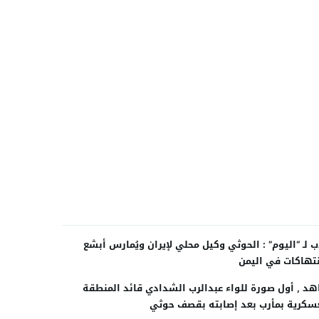
ب لـ “اليوم” : الحوثي وكيل محلي لإيران ويُمارس أبشع
نتهاكات في اليمن
د , أول صورة للواء عبدالرب الشدادي قائد المنطقة
سكرية بمأرب بعد إصابته بقصف حوثي