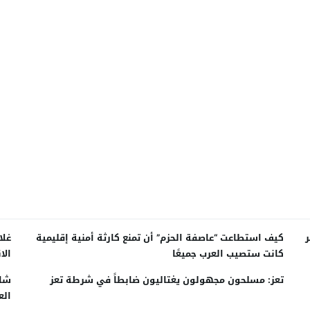
كيف استطاعت “عاصفة الحزم” أن تمنع كارثة أمنية إقليمية
غلا
كانت ستصيب العرب جميعًا
الا
تعز: مسلحون مجهولون يغتاليون ضابطاً في شرطة تعز
شاه
الع