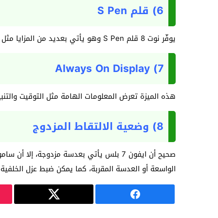
6) قلم S Pen
يوفّر نوت 8 قلم S Pen وهو يأتي بعديد من المزايا مثل كتابة المذكرات على الشاشة أثناء قفل الموبايل، كتابة نص بالقلم مع إمكانية ترجمته أوتوماتيكيا، والعديد من المزايا الأخرى.
7) Always On Display
هذه الميزة تعرض المعلومات الهامة مثل التوقيت والتنبي
8) وضعية الالتقاط المزدوج
صحيح أن ايفون 7 بلس يأتي بعدسة مزدوجة، 
الواسعة أو العدسة المقربة، كما يمكن ضبط عزل الخلفية بع