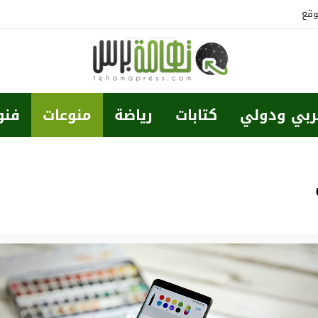
وقع
ربي ودولي
كتابات
رياضة
منوعات
فنو