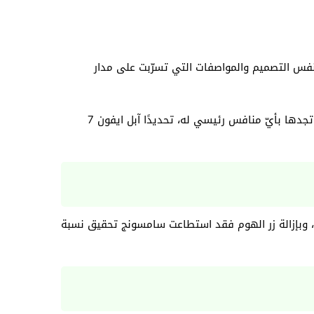
درويد وسامسونج، حيث كشف العملاق الكوري منذ قليل عن جالكسي نوت 8، وهو يأتي بنفس التصميم والمواصفات التي تسرّبت على مدار
وصحيح أننا لم نرى أي مفاجآت تذكر، إلا أن نوت 8 يظل واحدًا من أقوى الهواتف الذكية بالعالم، ولديه مزايا مذهلة لا يمكن أن تجدها بأيّ منافس رئيسي له، تحديدًا آبل ايفون 7
تستحوذ على غالبية واجهة الموبايل، وبإزالة زر الهوم فقد استطاعت سامسونج تحقيق نسبة