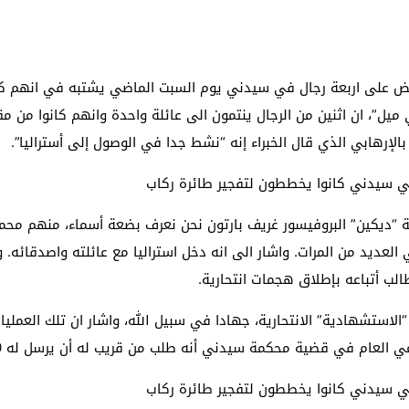
بض على اربعة رجال في سيدني يوم السبت الماضي يشتبه في انهم كان
يل”، ان اثنين من الرجال ينتمون الى عائلة واحدة وانهم كانوا من
لإرهابي الذي قال الخبراء إنه “نشط جدا في الوصول إلى أستراليا”.
 “ديكين” البروفيسور غريف بارتون نحن نعرف بضعة أسماء، منهم مح
لب أتباعه بإطلاق هجمات انتحارية.
مرار في العمليات “الاستشهادية” الانتحارية، جهادا في سبيل الله، واشار ان تلك
 في قضية محكمة سيدني أنه طلب من قريب له أن يرسل له 5000 دولار الى سورية