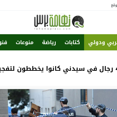
وقع
ربي ودولي
كتابات
رياضة
منوعات
فنو