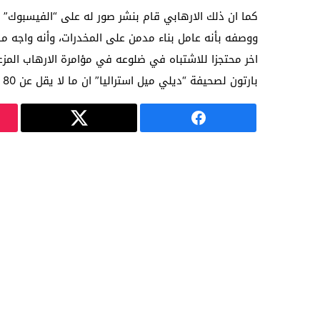
كما ان ذلك الارهابي قام بنشر صور له على “الفيسبوك” 
ووصفه بأنه عامل بناء مدمن على المخدرات، وأنه واجه م
اخر محتجزا للاشتباه في ضلوعه في مؤامرة الارهاب المزع
بارتون لصحيفة “ديلي ميل استراليا” ان ما لا يقل عن 80 من 200 استرالي سافروا الى الشرق الاوسط للقتال هناك قد قتلوا.