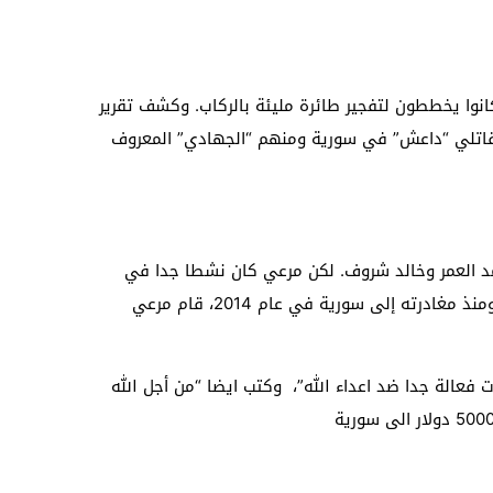
وا يخططون لتفجير طائرة مليئة بالركاب. وكشف تقرير
 مقاتلي “داعش” في سورية ومنهم “الجهادي” المعروف
مد العمر وخالد شروف. لكن مرعي كان نشطا جدا في
الوصول إلى أستراليا. حيث تناولت عناوين الاخبار اسمه في العديد من المرات. واشار الى انه دخل استراليا مع عائلته واصدقائه. ومنذ مغادرته إلى سورية في عام 2014، قام مرعي
 العمليات فعالة جدا ضد اعداء الله”، وكتب ايضا “من أجل الله